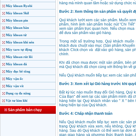
hàng mà mình quan tâm hoặc sử dụng chức nă
Máy khoan Ryobi
Bước 2: Xem thông tin sản phẩm và quyết đ
Máy khoan Skil
Quý khách lướt xem các sản phẩm. Muốn xem 
Máy khoan pin
phẩm, hình ảnh sản phẩm hoặc nút “Chi Tiết”
Máy khoan bàn
xem sản phẩm trực quan hơn. Nếu chọn mua 
để đưa sản phẩm vào giỏ hàng.
Máy khoan từ
Trong một số trường hợp, Quý khách muốn
Máy khoan khí nén
khách đưa chuột vào mục (Sản phẩm Khuyến 
Máy taro tự động
khách Click chọn và đặt vào giỏ hàng, sản p
chính.
Máy khoan rút lõi
Khi đã chọn mua được một sản phẩm, bên ph
Máy khoan đá
mà Quý khách đã chọn cùng với thông tin về gi
Máy đục bê tông
Nếu Quý khách muốn tiếp tục xem các sản phẩ
Máy vặn ốc
Bước 3: Xem xét lại Giỏ hàng trước khi quy
Máy vặn vít
Bất kỳ lúc nào muốn thay đổi Giỏ hàng, Quý 
Dụng cụ đa năng
Của Bạn" để xem lại các sản phẩm mình đã ch
Vật tư kim khí
hàng hiện tại Quý khách nhân vào " X " bên 
hàng hiện tại của Quý khách.
Sản phẩm bán chạy
Bước 4: Chấp nhận thanh toán
Nếu Quý khách muốn tiếp tục xem các sản ph
trang Quý khách vừa xem, nếu không, Quý k
hàng. Sau đó Quý khách có thể xem lại đơn đặt
gian giao hàng và phương thức thanh toán..