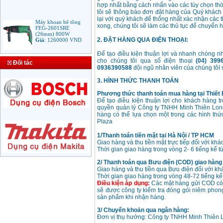
hợp nhất bằng cách nhấn vào các tùy chọn thờ
tôi sẽ thông báo đơn đặt hàng của Quý khách 
lại với quý khách để thống nhất xác nhận các 
Máy khoan bê tông
FEG-2601SRE
xong, chúng tôi sẽ làm các thủ tục để chuyển 
(26mm) 800W
Giá
:
1260000
VND
2. ĐẶT HÀNG QUA ĐIỆN THOẠI:
Để tạo điều kiện thuận lợi và nhanh chóng nh
cho chúng tôi qua số điện thoại
(04) 3996
Bảng giá mũi khoan
Đối tác
0936390588
đội ngũ nhân viên của chúng tôI 
rút lõi bê tông
Giá
:
330000
VND
3. HÌNH THỨC THANH TOÁN
Phương thức thanh toán mua hàng tại Thiết 
Để tạo điều kiện thuận lợi cho khách hàng t
Máy Khoan Bosch
quyền quản lý Công ty TNHH Minh Thiên Long
GSB 16RE (750W)
hàng có thể lựa chọn một trong các hình thứ
valy nhựa
Plaza
Giá
:
1788000
VND
1/Thanh toán tiền mặt tại Hà Nội / TP HCM
Giao hàng và thu tiền mặt trực tiếp đối với k
Bộ máy khoan Bosch
Thời gian giao hàng trong vòng 2- 6 tiếng kể từ
GSB 13RE hộp nhựa
100 chi tiết
2/ Thanh toán qua Bưu điện (COD) giao hàng t
Giá
:
1977000
VND
Giao hàng và thu tiền qua Bưu điện đối với kh
Thời gian giao hàng trong vòng 48-72 tiếng kể 
Điều kiện áp dụng:
Các mặt hàng gửi COD có g
Máy khoan sắt Bosch
sẽ được công ty kiểm tra đóng gói niêm phong
GBM 350 (350W)
sản phẩm khi nhận hàng.
Giá
:
1038000
VND
3/ Chuyển khoản qua ngân hàng:
Đơn vị thụ hưởng: Công ty TNHH Minh Thiên