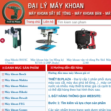
Trang chủ
Liên hệ
bê tông Hikoki H41SC
Máy khoan bàn 1m Hồng ký
Máy khoan vặn vít dùng Pin Skil
Máy 
(17mm)
KT10 (1/2HP 2buly)
2240
Hướng dẫn đặt hàng
DANH MỤC SẢN PHẨM
Hướng dẫn mua máy khoan giá rẻ
Máy khoan Bosch
THIẾT BỊ PLAZA
- Đại lý cấp 1 phân phối dụng
Máy khoan Makita
máy cưa cắt, máy đuc phá bê tông...) , máy c
Máy khoan Maktec
nước và nhiều máy thiết bị khác giá cả cạnh 
có thể đặt hàng theo hai hình thức sau:
Máy khoan Hikoki
1. ĐẶT HÀNG THÔNG QUA WEBSITE:
Máy khoan Dewalt
Bước 1: Tìm kiếm và lựa chọn sản phẩm
Máy khoan FEG
Máy khoan Gomes
Các sản phẩm trong trang web được phân loại