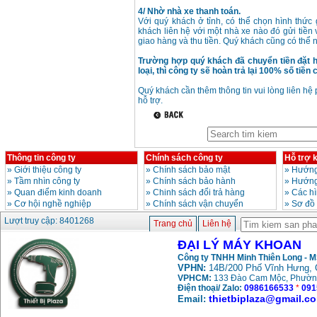
4/ Nhờ nhà xe thanh toán.
Máy khoan búa
Makita HP1630
Với quý khách ở tỉnh, có thể chọn hình thức
(16mm) 710W
khách liên hệ với một nhà xe nào đó gửi tiền 
Giá
:
1697000
VND
giao hàng và thu tiền. Quý khách cũng có thể
Trường hợp quý khách đã chuyển tiền đặt 
loại, thì công ty sẽ hoàn trả lại 100% số tiề
Máy khoan Bosch
GSB 13RE (650W)
hộp giấy
Quý khách cần thêm thông tin vui lòng liên hệ
Giá
:
1578000
VND
hỗ trợ.
Máy khoan Bosch
GSB 550 (550W)
Giá
:
1132000
VND
Thông tin công ty
Chính sách công ty
Hỗ trợ 
»
Giới thiệu công ty
»
Chính sách bảo mật
»
Hướng
»
Tầm nhìn công ty
»
Chính sách bảo hành
»
Hướng
Bảng giá máy khoan
»
Quan điểm kinh doanh
»
Chinh sách đổi trả hàng
»
Các h
Bosch 2024
»
Cơ hội nghề nghiệp
»
Chính sách vận chuyển
»
Sơ đồ
Giá
:
884000
VND
Lượt truy cập: 8401268
Trang chủ
Liên hệ
ĐẠI LÝ MÁY KHOAN
Máy khoan Bosch
Công ty TNHH Minh Thiên Long - 
GBH 2-24RE (790W)
VPHN:
14B/200 Phố Vĩnh Hưng, 
Giá
:
3062000
VND
VPHCM:
133 Đào Cam Mộc, Phườn
Điện thoại/ Zalo:
0986166533
*
091
thietbiplaza@gmail.c
Email: