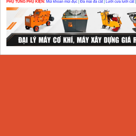
PHỤ TÙNG PHỤ KIỆN:
Mũi khoan mũi đục
|
Đá mài đá cắt
|
Lưỡi cưa lưỡi cắt