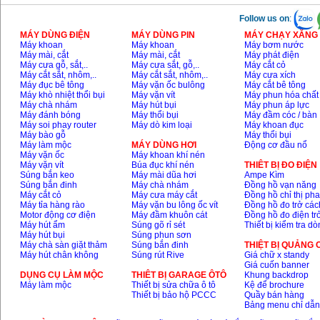
Follow us on
:
MÁY DÙNG ĐIỆN
MÁY DÙNG PIN
MÁY CHẠY XĂNG 
Máy khoan
Máy khoan
Máy bơm nước
Máy mài, cắt
Máy mài, cắt
Máy phát điện
Máy cưa gỗ, sắt,..
Máy cưa sắt, gỗ,..
Máy cắt cỏ
Máy cắt sắt, nhôm,..
Máy cắt sắt, nhôm,..
Máy cưa xích
Máy đục bê tông
Máy vặn ốc bulông
Máy cắt bê tông
Máy khò nhiệt thổi bụi
Máy vặn vít
Máy phun hóa chất
Máy chà nhám
Máy hút bụi
Máy phun áp lực
Máy đánh bóng
Máy thổi bụi
Máy đầm cóc / bàn
Máy soi phay router
Máy dò kim loại
Máy khoan đục
Máy bào gỗ
Máy thổi bụi
Máy làm mộc
MÁY DÙNG HƠI
Động cơ đầu nổ
Máy vặn ốc
Máy khoan khí nén
Máy vặn vít
Búa đục khí nén
THIÊT BỊ ĐO ĐIỆN
Súng bắn keo
Máy mài dũa hơi
Ampe Kìm
Súng bắn đinh
Máy chà nhám
Đồng hồ vạn năng
Máy cắt cỏ
Máy cưa máy cắt
Đồng hồ chỉ thị ph
Máy tỉa hàng rào
Máy vặn bu lông ốc vít
Đồng hồ đo trở các
Motor động cơ điện
Máy đầm khuôn cát
Đồng hồ đo điện tr
Máy hút ẩm
Súng gõ rỉ sét
Thiết bị kiểm tra d
Máy hút bụi
Súng phun sơn
Máy chà sàn giặt thảm
Súng bắn đinh
THIỆT BỊ QUẢNG
Máy hút chân không
Súng rút Rive
Giá chữ x standy
Giá cuốn banner
DỤNG CỤ LÀM MỘC
THIÊT BỊ GARAGE ÔTÔ
Khung backdrop
Máy làm mộc
Thiết bị sửa chữa ô tô
Kệ để brochure
Thiết bị bảo hộ PCCC
Quầy bán hàng
Bảng menu chỉ dẫ