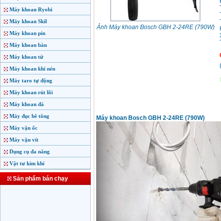
Máy khoan Ryobi
Máy khoan Skil
Ảnh Máy khoan Bosch GBH 2-24RE (790W)
Máy khoan pin
Máy khoan bàn
Máy khoan từ
Máy khoan khí nén
Máy taro tự động
Máy khoan rút lõi
Máy khoan đá
Máy đục bê tông
Máy khoan Bosch GBH 2-24RE (790W)
Máy vặn ốc
Máy vặn vít
Dụng cụ đa năng
Vật tư kim khí
Sản phẩm bán chạy