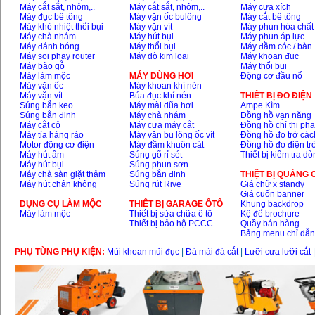
Máy cắt sắt, nhôm,..
Máy cắt sắt, nhôm,..
Máy cưa xích
Máy đục bê tông
Máy vặn ốc bulông
Máy cắt bê tông
Máy khò nhiệt thổi bụi
Máy vặn vít
Máy phun hóa chất
Máy chà nhám
Máy hút bụi
Máy phun áp lực
Máy đánh bóng
Máy thổi bụi
Máy đầm cóc / bàn
Máy soi phay router
Máy dò kim loại
Máy khoan đục
Máy bào gỗ
Máy thổi bụi
Máy làm mộc
MÁY DÙNG HƠI
Động cơ đầu nổ
Máy vặn ốc
Máy khoan khí nén
Máy vặn vít
Búa đục khí nén
THIÊT BỊ ĐO ĐIỆN
Súng bắn keo
Máy mài dũa hơi
Ampe Kìm
Súng bắn đinh
Máy chà nhám
Đồng hồ vạn năng
Máy cắt cỏ
Máy cưa máy cắt
Đồng hồ chỉ thị ph
Máy tỉa hàng rào
Máy vặn bu lông ốc vít
Đồng hồ đo trở các
Motor động cơ điện
Máy đầm khuôn cát
Đồng hồ đo điện tr
Máy hút ẩm
Súng gõ rỉ sét
Thiết bị kiểm tra d
Máy hút bụi
Súng phun sơn
Máy chà sàn giặt thảm
Súng bắn đinh
THIỆT BỊ QUẢNG
Máy hút chân không
Súng rút Rive
Giá chữ x standy
Giá cuốn banner
DỤNG CỤ LÀM MỘC
THIÊT BỊ GARAGE ÔTÔ
Khung backdrop
Máy làm mộc
Thiết bị sửa chữa ô tô
Kệ để brochure
Thiết bị bảo hộ PCCC
Quầy bán hàng
Bảng menu chỉ dẫ
PHỤ TÙNG PHỤ KIỆN:
Mũi khoan mũi đục
|
Đá mài đá cắt
|
Lưỡi cưa lưỡi cắt