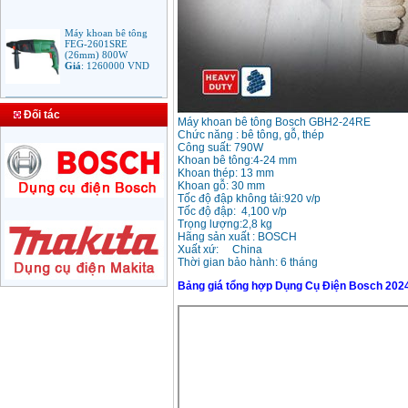
Máy khoan bê tông
FEG-2601SRE
(26mm) 800W
Giá
:
1260000
VND
Bảng giá mũi khoan
rút lõi bê tông
Đối tác
Máy khoan bê tông Bosch GBH2-24RE
Giá
:
330000
VND
Chức năng : bê tông, gỗ, thép
Công suất: 790W
Khoan bê tông:4-24 mm
Khoan thép: 13 mm
Máy Khoan Bosch
Khoan gỗ: 30 mm
GSB 16RE (750W)
Tốc độ đập không tải:920 v/p
valy nhựa
Tốc độ đập: 4,100 v/p
Giá
:
1788000
VND
Trọng lượng:2,8 kg
Hãng sản xuất : BOSCH
Xuất xứ: China
Bộ máy khoan Bosch
Thời gian bảo hành: 6 tháng
GSB 13RE hộp nhựa
100 chi tiết
Bảng giá tổng hợp Dụng Cụ Điện Bosch 202
Giá
:
1977000
VND
Máy khoan sắt Bosch
GBM 350 (350W)
Giá
:
1038000
VND