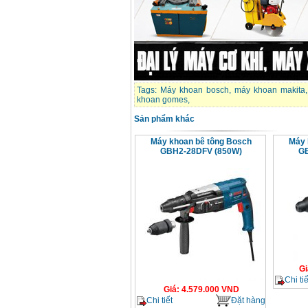
Tags:
Máy khoan bosch
,
máy khoan makita
khoan gomes
,
Sản phẩm khác
Máy khoan bê tông Bosch
Máy 
GBH2-28DFV (850W)
GB
Gi
Chi tiế
Giá
:
4.579.000
VND
Chi tiết
Đặt hàng