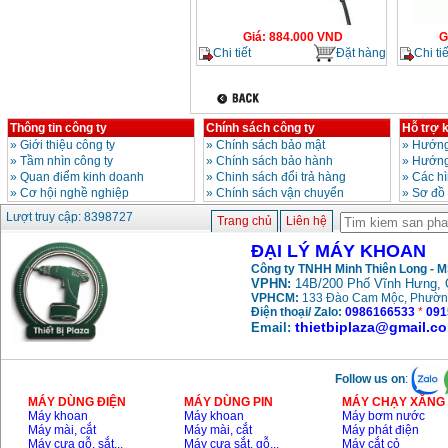
Giá
:
884.000
VND
G
Chi tiết
Đặt hàng
Chi tiế
Thông tin công ty
Chính sách công ty
Hỗ trợ 
»
Giới thiệu công ty
»
Chính sách bảo mật
»
Hướng
»
Tầm nhìn công ty
»
Chính sách bảo hành
»
Hướng
»
Quan điểm kinh doanh
»
Chinh sách đổi trả hàng
»
Các h
»
Cơ hội nghề nghiệp
»
Chính sách vận chuyển
»
Sơ đồ
Lượt truy cập: 8398727
Trang chủ
Liên hệ
ĐẠI LÝ MÁY KHOAN
Công ty TNHH Minh Thiên Long - 
VPHN:
14B/200 Phố Vĩnh Hưng, 
VPHCM:
133 Đào Cam Mộc, Phườn
Điện thoại/ Zalo:
0986166533
*
091
thietbiplaza@gmail.c
Email:
Follow us on
:
MÁY DÙNG ĐIỆN
MÁY DÙNG PIN
MÁY CHẠY XĂNG 
Máy khoan
Máy khoan
Máy bơm nước
Máy mài, cắt
Máy mài, cắt
Máy phát điện
Máy cưa gỗ, sắt,..
Máy cưa sắt, gỗ,..
Máy cắt cỏ