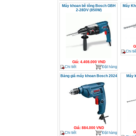
Máy khoan bê tông Bosch GBH
Máy Kh
2-28DV (850W)
G
Chi tiế
Giá
:
4.408.000
VND
Chi tiết
Đặt hàng
Bảng giá máy khoan Bosch 2024
Máy 
Giá
:
884.000
VND
G
Chi tiết
Đặt hàng