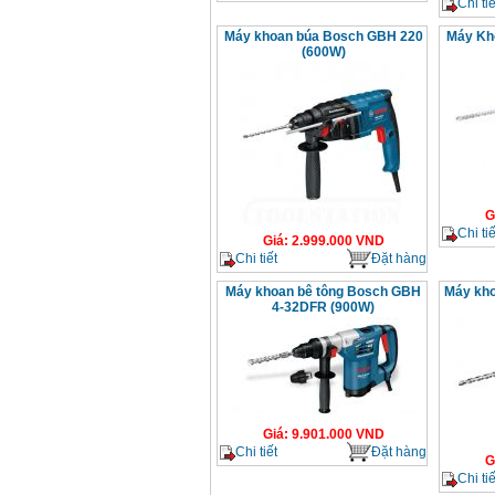
Chi tiế
Máy khoan búa Bosch GBH 220
Máy Kh
(600W)
G
Chi tiế
Giá
:
2.999.000
VND
Chi tiết
Đặt hàng
Máy khoan bê tông Bosch GBH
Máy kh
4-32DFR (900W)
Giá
:
9.901.000
VND
Chi tiết
Đặt hàng
G
Chi tiế