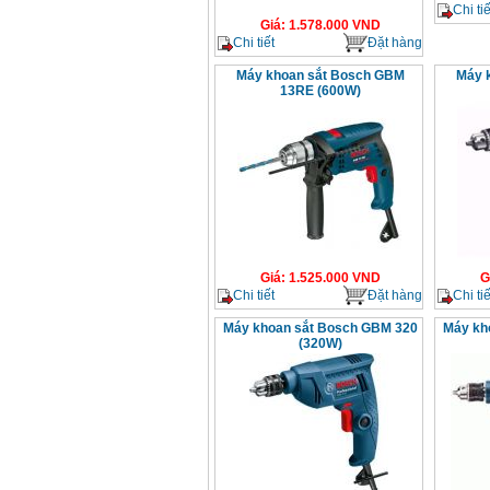
Chi tiế
Giá
:
1.578.000
VND
Chi tiết
Đặt hàng
Máy khoan sắt Bosch GBM
Máy 
13RE (600W)
Giá
:
1.525.000
VND
G
Chi tiết
Đặt hàng
Chi tiế
Máy khoan sắt Bosch GBM 320
Máy kh
(320W)