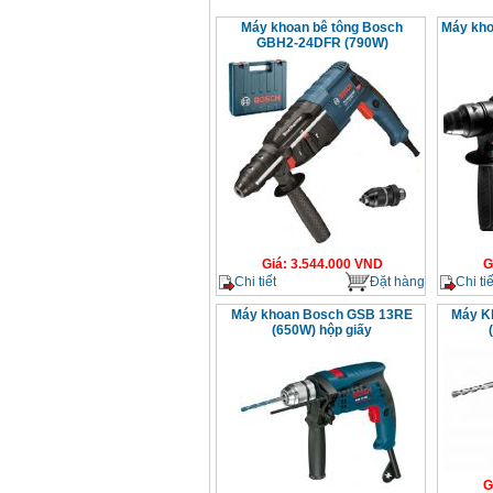
Máy khoan bê tông Bosch
Máy kh
GBH2-24DFR (790W)
Giá
:
3.544.000
VND
G
Chi tiết
Đặt hàng
Chi tiế
Máy khoan Bosch GSB 13RE
Máy K
(650W) hộp giấy
G