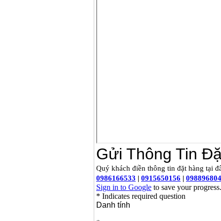
Máy khoan búa
Makita HP1630
(16mm) 710W
Giá
:
1697000
VND
Máy khoan Bosch
GSB 13RE (650W)
hộp giấy
Giá
:
1578000
VND
Máy khoan Bosch
GSB 550 (550W)
Giá
:
1132000
VND
Bảng giá máy khoan
Bosch 2024
Giá
:
884000
VND
Máy khoan Bosch
GBH 2-24RE (790W)
Giá
:
3062000
VND