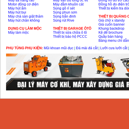
Máy tỉa hàng rào
Máy vặn bu lông ốc vít
Đồng hồ đo trở các
Motor động cơ điện
Máy đầm khuôn cát
Đồng hồ đo điện tr
Máy hút ẩm
Súng gõ rỉ sét
Thiết bị kiểm tra d
Máy hút bụi
Súng phun sơn
Máy chà sàn giặt thảm
Súng bắn đinh
THIỆT BỊ QUẢNG
Máy hút chân không
Súng rút Rive
Giá chữ x standy
Giá cuốn banner
DỤNG CỤ LÀM MỘC
THIÊT BỊ GARAGE ÔTÔ
Khung backdrop
Máy làm mộc
Thiết bị sửa chữa ô tô
Kệ để brochure
Thiết bị bảo hộ PCCC
Quầy bán hàng
Bảng menu chỉ dẫ
PHỤ TÙNG PHỤ KIỆN:
Mũi khoan mũi đục
|
Đá mài đá cắt
|
Lưỡi cưa lưỡi cắt