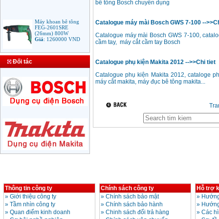
bê tông Bosch chuyên dụng
Máy khoan bê tông
Catalogue máy mài Bosch GWS 7-100 -->>Chi
FEG-2601SRE
(26mm) 800W
Catalogue máy mài Bosch GWS 7-100, catalo
Giá
:
1260000
VND
cầm tay, máy cắt cầm tay Bosch
Bảng giá mũi khoan
Đối tác
Catalogue phụ kiện Makita 2012 -->>Chi tiet
rút lõi bê tông
Giá
:
330000
VND
Catalogue phụ kiện Makita 2012, cataloge p
máy cắt makita, máy đục bê tông makita...
Máy Khoan Bosch
Tr
GSB 16RE (750W)
valy nhựa
Giá
:
1788000
VND
Bộ máy khoan Bosch
GSB 13RE hộp nhựa
100 chi tiết
Giá
:
1977000
VND
Máy khoan sắt Bosch
Thông tin công ty
Chính sách công ty
Hỗ trợ 
GBM 350 (350W)
»
Giới thiệu công ty
»
Chính sách bảo mật
»
Hướng
Giá
:
1038000
VND
»
Tầm nhìn công ty
»
Chính sách bảo hành
»
Hướng
»
Quan điểm kinh doanh
»
Chinh sách đổi trả hàng
»
Các h