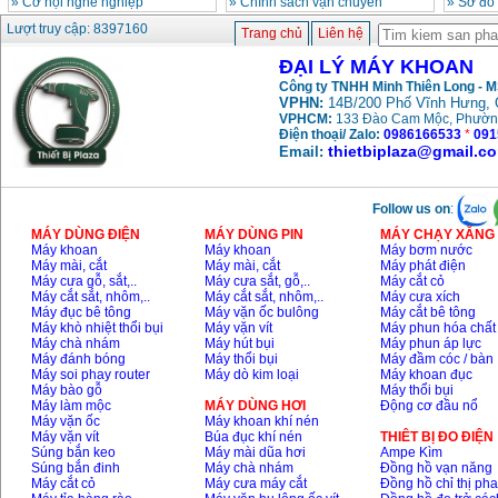
»
Cơ hội nghề nghiệp
»
Chính sách vận chuyển
»
Sơ đồ
Máy khoan búa
Lượt truy cập: 8397160
Makita HP1630
Trang chủ
Liên hệ
(16mm) 710W
Giá
:
1697000
VND
ĐẠI LÝ MÁY KHOAN
Công ty TNHH Minh Thiên Long - 
VPHN:
14B/200 Phố Vĩnh Hưng, 
Máy khoan Bosch
VPHCM:
133 Đào Cam Mộc, Phườn
GSB 13RE (650W)
Điện thoại/ Zalo:
0986166533
*
091
hộp giấy
thietbiplaza@gmail.c
Email:
Giá
:
1578000
VND
Máy khoan Bosch
Follow us on
:
GSB 550 (550W)
MÁY DÙNG ĐIỆN
MÁY DÙNG PIN
MÁY CHẠY XĂNG 
Giá
:
1132000
VND
Máy khoan
Máy khoan
Máy bơm nước
Máy mài, cắt
Máy mài, cắt
Máy phát điện
Máy cưa gỗ, sắt,..
Máy cưa sắt, gỗ,..
Máy cắt cỏ
Máy cắt sắt, nhôm,..
Máy cắt sắt, nhôm,..
Máy cưa xích
Bảng giá máy khoan
Máy đục bê tông
Máy vặn ốc bulông
Máy cắt bê tông
Bosch 2024
Máy khò nhiệt thổi bụi
Máy vặn vít
Máy phun hóa chất
Giá
:
884000
VND
Máy chà nhám
Máy hút bụi
Máy phun áp lực
Máy đánh bóng
Máy thổi bụi
Máy đầm cóc / bàn
Máy soi phay router
Máy dò kim loại
Máy khoan đục
Máy bào gỗ
Máy thổi bụi
Máy khoan Bosch
Máy làm mộc
MÁY DÙNG HƠI
Động cơ đầu nổ
GBH 2-24RE (790W)
Máy vặn ốc
Máy khoan khí nén
Giá
:
3062000
VND
Máy vặn vít
Búa đục khí nén
THIÊT BỊ ĐO ĐIỆN
Súng bắn keo
Máy mài dũa hơi
Ampe Kìm
Súng bắn đinh
Máy chà nhám
Đồng hồ vạn năng
Máy cắt cỏ
Máy cưa máy cắt
Đồng hồ chỉ thị ph