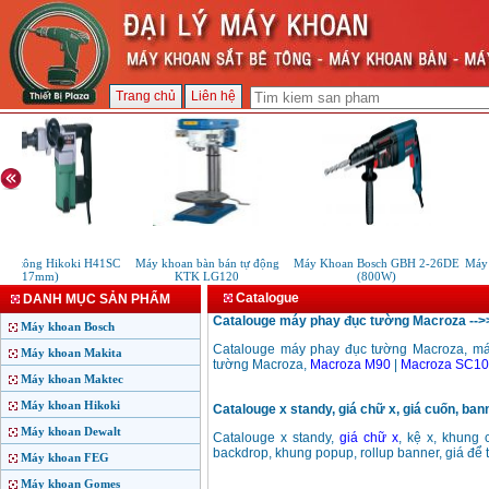
Trang chủ
Liên hệ
bê tông Hikoki H41SC
Máy khoan bàn bán tự động
Máy Khoan Bosch GBH 2-26DE
Máy 
(17mm)
KTK LG120
(800W)
Catalogue
DANH MỤC SẢN PHẨM
Catalouge máy phay đục tường Macroza -->>
Máy khoan Bosch
Catalouge máy phay đục tường Macroza, má
Máy khoan Makita
tường Macroza,
Macroza M90
|
Macroza SC1
Máy khoan Maktec
Máy khoan Hikoki
Catalouge x standy, giá chữ x, giá cuốn, bann
Máy khoan Dewalt
Catalouge x standy,
giá chữ x
, kệ x, khung
backdrop, khung popup, rollup banner, giá để t
Máy khoan FEG
Máy khoan Gomes