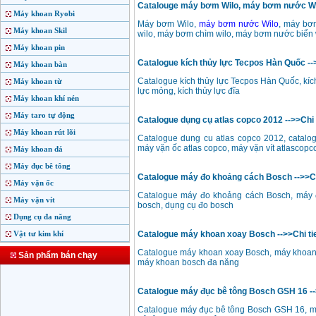
Catalouge máy bơm Wilo, máy bơm nước Wilo
Máy khoan Ryobi
Máy bơm Wilo,
máy bơm nước Wilo
, máy bơ
Máy khoan Skil
wilo, máy bơm chìm wilo, máy bơm nước biển
Máy khoan pin
Catalogue kích thủy lực Tecpos Hàn Quốc -->
Máy khoan bàn
Catalogue kích thủy lực Tecpos Hàn Quốc, kích 
Máy khoan từ
lực mỏng, kích thủy lực đĩa
Máy khoan khí nén
Máy taro tự động
Catalogue dụng cụ atlas copco 2012 -->>Chi 
Máy khoan rút lõi
Catalogue dung cu atlas copco 2012, catalog
máy vặn ốc atlas copco, máy vặn vít atlascopc
Máy khoan đá
Máy đục bê tông
Catalogue máy đo khoảng cách Bosch -->>Ch
Máy vặn ốc
Catalogue máy đo khoảng cách Bosch, máy đ
Máy vặn vít
bosch, dụng cụ đo bosch
Dụng cụ đa năng
Vật tư kim khí
Catalogue máy khoan xoay Bosch -->>Chi ti
Catalogue máy khoan xoay Bosch, máy khoan 
Sản phẩm bán chạy
máy khoan bosch đa năng
Catalogue máy đục bê tông Bosch GSH 16 -->
Catalogue máy đục bê tông Bosch GSH 16, m