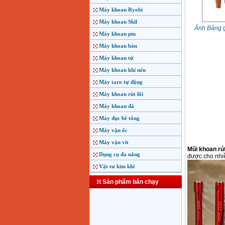
Máy khoan Ryobi
Máy khoan Skil
Ảnh Bảng g
Máy khoan pin
Máy khoan bàn
Máy khoan từ
Máy khoan khí nén
Máy taro tự động
Máy khoan rút lõi
Máy khoan đá
Máy đục bê tông
Máy vặn ốc
Máy vặn vít
Mũi khoan rút
Dụng cụ đa năng
được cho nhiề
Vật tư kim khí
Sản phẩm bán chạy