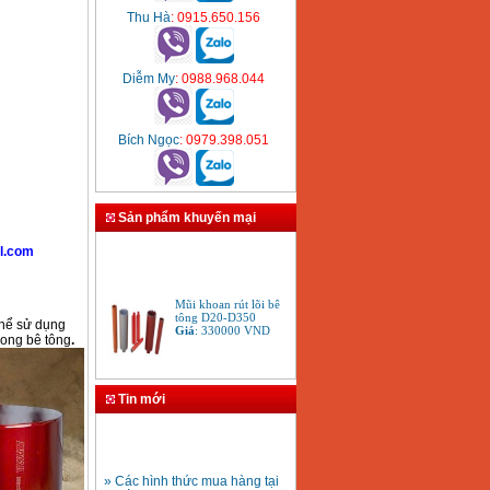
Thu Hà
: 0915.650.156
Diễm My
: 0988.968.044
Bích Ngọc
: 0979.398.051
Sản phẩm khuyến mại
l.com
Mũi khoan rút lõi bê
tông D20-D350
Giá
:
330000
VND
thể sử dụng
rong bê tông
.
Bảng giá máy khoan
Bosch 2024
Tin mới
Giá
:
884000
VND
» Các hình thức mua hàng tại
Bộ máy khoan Bosch
Thiết Bị Plaza
GSB 13RE hộp nhựa