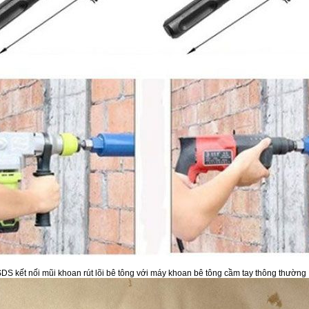
S kết nối mũi khoan rút lõi bê tông với máy khoan bê tông cầm tay thông thường