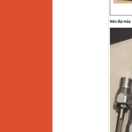
Makita HP1630
(16mm) 710W
Giá
:
1697000
VND
Nếu lắp máy 
Máy khoan Bosch
GSB 13RE (650W)
hộp giấy
Giá
:
1578000
VND
Máy khoan Bosch
GSB 550 (550W)
Giá
:
1132000
VND
Bảng giá máy khoan
Bosch 2024
Giá
:
884000
VND
Máy khoan Bosch
GBH 2-24RE (790W)
Giá
:
3062000
VND