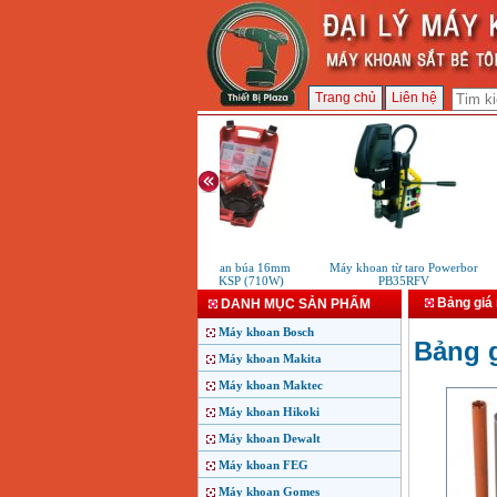
Trang chủ
Liên hệ
Máy khoan búa 16mm
Máy khoan từ taro Powerbor
Má
MT814KSP (710W)
PB35RFV
Bảng giá 
DANH MỤC SẢN PHẨM
Máy khoan Bosch
Bảng g
Máy khoan Makita
Máy khoan Maktec
Máy khoan Hikoki
Máy khoan Dewalt
Máy khoan FEG
Máy khoan Gomes