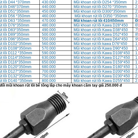
út lõi D44 *370mm
430.000
Mũi khoan rút lõi D254 *350mm
2
út lõi D46*370mm
440.000
Mũi khoan rút lõi D270 *350mm
2
út lõi D51*350mm
450.000
Mũi khoan rút lõi D300*350mm
2
út lõi D56 *350mm
460.000
Mũi khoan rút lõi D350 *350mm
3
út lõi D63 *350mm
470.000
Mũi khoan rút lõi 410/450mm
Đ
út lõi D76*350mm
480.000
Mũi khoan rút lõi Kawa D28*450
6
út lõi D83*350mm
490.000
Mũi khoan rút lõi Kawa D38*450
7
út lõi D89*350mm
500.000
Mũi khoan rút lõi Kawa D52*450
8
út lõi D96*350mm
550.000
Mũi khoan rút lõi Kawa D64*450
9
út lõi D102*350mm
560.000
Mũi khoan rút lõi kawa D76*450
1
út lõi D108*350mm
570.000
Mũi khoan rút lõi Kawa D90*450
1
út lõi D112 *350mm
590.000
Mũi khoan rút lõi Kawa D108*450
1
út lõi D114*350mm
630,000
Mũi khoan rút lõi Kawa D127*450
1
út lõi D116*350mm
650.000
Mũi khoan rút lõi Kawa D159*450
1
út lõi D120*350mm
680.000
Mũi khoan rút lõi Kawa D180*450
1
út lõi D127*350mm
700.000
Mũi khoan rút lõi Kawa D200*450
2
út lõi D132*350mm
750.000
Mũi khoan rút lõi Kawa D230*450
2
út lõi D140 *350mm
800.000
Mũi khoan rút lõi Kawa D255*450
2
ổi mũi khoan rút lõi bê tông lắp cho máy khoan cầm tay giá 250.000 đ