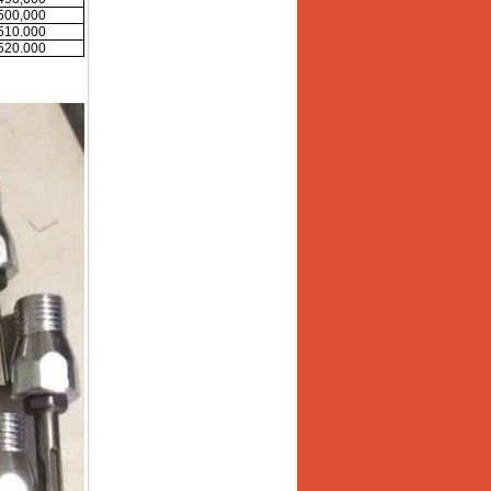
500,000
510.000
520.000