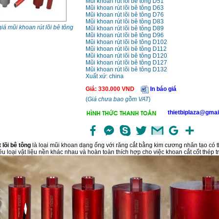
Mũi khoan rút lõi bê tông D51
Mũi khoan rút lõi bê tông D63
Mũi khoan rút lõi bê tông D76
Mũi khoan rút lõi bê tông D83
iá mũi khoan rút lõi bê tông
Mũi khoan rút lõi bê tông D89
Mũi khoan rút lõi bê tông D96
Mũi khoan rút lõi bê tông D102
Mũi khoan rút lõi bê tông D112
Mũi khoan rút lõi bê tông D120
Mũi khoan rút lõi bê tông D127
Mũi khoan rút lõi bê tông D132
Xuất xứ: china
Giá
:
330.000
VND
In báo giá
(
Giá chưa bao gồm VAT
)
thietbiplaza@gmai
 lõi bê tông
là loại mũi khoan dạng ống với răng cắt bằng kim cương nhân tạo có 
u loại vật liệu nền khác nhau và hoàn toàn thích hợp cho việc khoan cắt cốt thép t