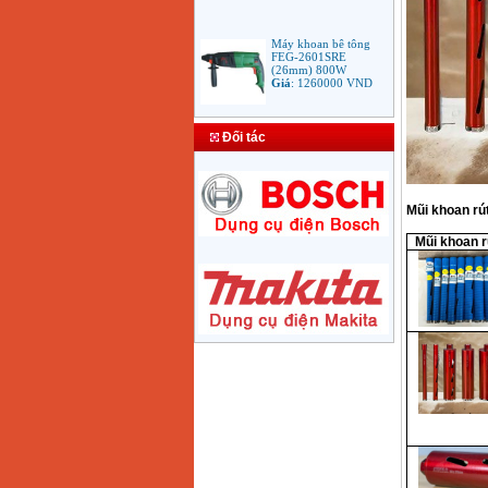
Máy khoan bê tông
FEG-2601SRE
(26mm) 800W
Giá
:
1260000
VND
Bảng giá mũi khoan
rút lõi bê tông
Đối tác
Giá
:
330000
VND
Máy Khoan Bosch
Mũi khoan rút
GSB 16RE (750W)
valy nhựa
Mũi khoan rú
Giá
:
1788000
VND
Bộ máy khoan Bosch
GSB 13RE hộp nhựa
100 chi tiết
Giá
:
1977000
VND
Máy khoan sắt Bosch
GBM 350 (350W)
Giá
:
1038000
VND
Máy khoan búa