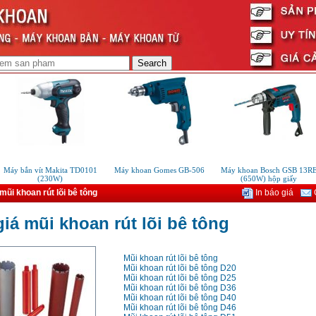
y bắn vít Makita TD0101
Máy khoan Gomes GB-506
Máy khoan Bosch GSB 13RE
(230W)
(650W) hộp giấy
mũi khoan rút lõi bê tông
In báo giá
G
iá mũi khoan rút lõi bê tông
Mũi khoan rút lõi bê tông
Mũi khoan rút lõi bê tông D20
Mũi khoan rút lõi bê tông D25
Mũi khoan rút lõi bê tông D36
Mũi khoan rút lõi bê tông D40
Mũi khoan rút lõi bê tông D46