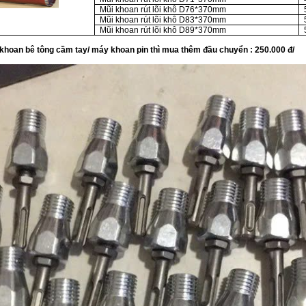
Mũi khoan rút lõi khô D76*370mm
Mũi khoan rút lõi khô D83*370mm
Mũi khoan rút lõi khô D89*370mm
khoan bê tông cầm tay/ máy khoan pin thì mua thêm đầu chuyển : 250.000 đ/