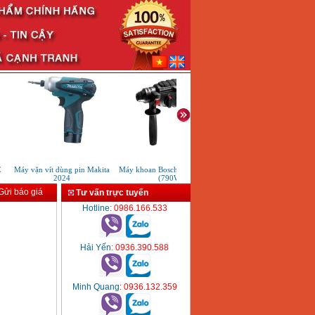
Máy vặn vít dùng pin Makita
Máy khoan Bosch GBH 2-24RE
Máy đục bê tông Makita
2024
(790W)
HM0810TA (900W)
ửi báo giá
Tư vấn trực tuyến
Hotline
: 0986.166.533
Hải Yến
: 0936.390.588
Minh Quang
: 0936.132.359