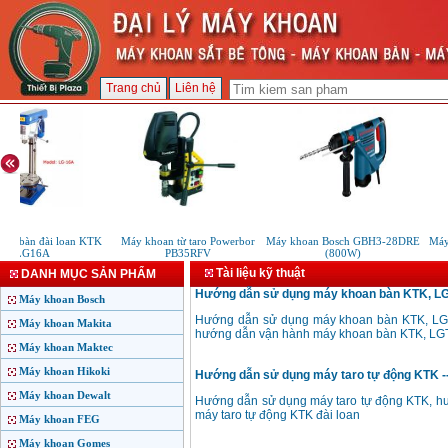
Trang chủ
Liên hệ
an bàn đài loan KTK
Máy khoan từ taro Powerbor
Máy khoan Bosch GBH3-28DRE
Máy 
LG16A
PB35RFV
(800W)
Tài liệu kỹ thuật
DANH MỤC SẢN PHẨM
Hướng dẫn sử dụng máy khoan bàn KTK, LGT 
Máy khoan Bosch
Hướng dẫn sử dụng máy khoan bàn KTK, LGT
Máy khoan Makita
hướng dẫn vận hành máy khoan bàn KTK, LG
Máy khoan Maktec
Máy khoan Hikoki
Hướng dẫn sử dụng máy taro tự động KTK --
Máy khoan Dewalt
Hướng dẫn sử dụng máy taro tự động KTK, hư
máy taro tự động KTK đài loan
Máy khoan FEG
Máy khoan Gomes