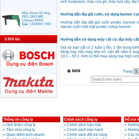
xích husqvana, máy cưa gỗ, máy cưa cây, đại 
Máy khoan bê tông
Hướng dẫn lắp giá cuốn, sử dụng banner cuốn
FEG-2601SRE
(26mm) 800W
Hướng dẫn lặp đặt giá cuốn poster, banner c
Giá
:
1260000
VND
standy cuộn một mặt poster, rollup banner
Bảng giá mũi khoan
Đối tác
Hướng dẫn sử dụng máy cắt cỏ, lắp máy cắt c
rút lõi bê tông
Giá
:
330000
VND
Giả sử bạn cắt cỏ 2 tuần 1 lần, 1 lần trung bì
tiếng này, nếu máy khó nổ, vấn đề nằm ở bug
10:1 – 50:1. Anh có thể mua xăng loại high oc
Máy Khoan Bosch
GSB 16RE (750W)
Trang
1
valy nhựa
Giá
:
1788000
VND
Bộ máy khoan Bosch
GSB 13RE hộp nhựa
100 chi tiết
Giá
:
1977000
VND
Máy khoan sắt Bosch
Thông tin công ty
Chính sách công ty
Hỗ trợ 
GBM 350 (350W)
Giá
:
1038000
VND
»
Giới thiệu công ty
»
Chính sách bảo mật
»
Hướng
»
Tầm nhìn công ty
»
Chính sách bảo hành
»
Hướng
»
Quan điểm kinh doanh
»
Chinh sách đổi trả hàng
»
Các h