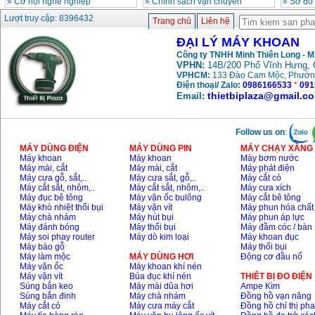
»
Cơ hội nghề nghiệp
»
Chính sách vận chuyển
»
Sơ đồ
Máy khoan búa
Lượt truy cập: 8396432
Makita HP1630
Trang chủ
Liên hệ
(16mm) 710W
Giá
:
1697000
VND
ĐẠI LÝ MÁY KHOAN
Công ty TNHH Minh Thiên Long - 
VPHN:
14B/200 Phố Vĩnh Hưng, 
Máy khoan Bosch
VPHCM:
133 Đào Cam Mộc, Phườn
GSB 13RE (650W)
Điện thoại/ Zalo:
0986166533
*
091
hộp giấy
thietbiplaza@gmail.c
Giá
:
1578000
VND
Email:
Máy khoan Bosch
Follow us on
:
GSB 550 (550W)
Giá
:
1132000
VND
MÁY DÙNG ĐIỆN
MÁY DÙNG PIN
MÁY CHẠY XĂNG 
Máy khoan
Máy khoan
Máy bơm nước
Máy mài, cắt
Máy mài, cắt
Máy phát điện
Máy cưa gỗ, sắt,..
Máy cưa sắt, gỗ,..
Máy cắt cỏ
Máy cắt sắt, nhôm,..
Máy cắt sắt, nhôm,..
Máy cưa xích
Bảng giá máy khoan
Máy đục bê tông
Máy vặn ốc bulông
Máy cắt bê tông
Bosch 2024
Giá
:
884000
VND
Máy khò nhiệt thổi bụi
Máy vặn vít
Máy phun hóa chất
Máy chà nhám
Máy hút bụi
Máy phun áp lực
Máy đánh bóng
Máy thổi bụi
Máy đầm cóc / bàn
Máy soi phay router
Máy dò kim loại
Máy khoan đục
Máy bào gỗ
Máy thổi bụi
Máy khoan Bosch
Máy làm mộc
MÁY DÙNG HƠI
Động cơ đầu nổ
GBH 2-24RE (790W)
Giá
:
3062000
VND
Máy vặn ốc
Máy khoan khí nén
Máy vặn vít
Búa đục khí nén
THIÊT BỊ ĐO ĐIỆN
Súng bắn keo
Máy mài dũa hơi
Ampe Kìm
Súng bắn đinh
Máy chà nhám
Đồng hồ vạn năng
Máy cắt cỏ
Máy cưa máy cắt
Đồng hồ chỉ thị ph