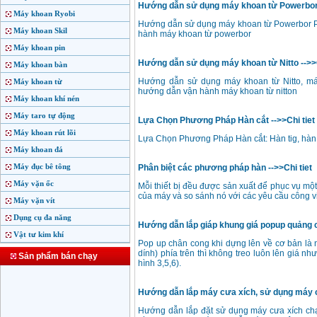
Hướng dẫn sử dụng máy khoan từ Powerbor 
Máy khoan Ryobi
Hướng dẫn sử dụng máy khoan từ Powerbor P
Máy khoan Skil
hành máy khoan từ powerbor
Máy khoan pin
Hướng dẫn sử dụng máy khoan từ Nitto -->>C
Máy khoan bàn
Hướng dẫn sử dụng máy khoan từ Nitto, máy
Máy khoan từ
hướng dẫn vận hành máy khoan từ nitton
Máy khoan khí nén
Máy taro tự động
Lựa Chọn Phương Pháp Hàn cắt -->>Chi tiet
Máy khoan rút lõi
Lựa Chọn Phương Pháp Hàn cắt: Hàn tig, hàn m
Máy khoan đá
Máy đục bê tông
Phân biệt các phương pháp hàn -->>Chi tiet
Máy vặn ốc
Mỗi thiết bị đều được sản xuất để phục vụ mộ
của máy và so sánh nó với các yêu cầu công v
Máy vặn vít
Dụng cụ đa năng
Hướng dẫn lắp giáp khung giá popup quảng cá
Vật tư kim khí
Pop up chân cong khi dựng lên về cơ bản là 
dính) phía trên thì không treo luôn lên giá n
Sản phẩm bán chạy
hình 3,5,6).
Hướng dẫn lắp máy cưa xích, sử dụng máy cư
Hướng dẫn lắp đặt sử dụng máy cưa xích chạ