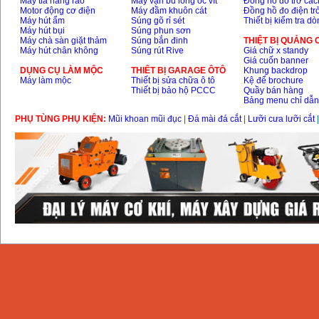
Máy tỉa hàng rào
Máy vặn bu lông ốc vít
Đồng hồ đo trở các
Motor động cơ điện
Máy đầm khuôn cát
Đồng hồ đo điện tr
Máy hút ẩm
Súng gõ rỉ sét
Thiết bị kiểm tra d
Máy hút bụi
Súng phun sơn
Máy chà sàn giặt thảm
Súng bắn đinh
THIỆT BỊ QUẢNG
Máy hút chân không
Súng rút Rive
Giá chữ x standy
Giá cuốn banner
DỤNG CỤ LÀM MỘC
THIÊT BỊ GARAGE ÔTÔ
Khung backdrop
Máy làm mộc
Thiết bị sửa chữa ô tô
Kệ để brochure
Thiết bị bảo hộ PCCC
Quầy bán hàng
Bảng menu chỉ dẫ
PHỤ TÙNG PHỤ KIỆN:
Mũi khoan mũi đục
|
Đá mài đá cắt
|
Lưỡi cưa lưỡi cắt