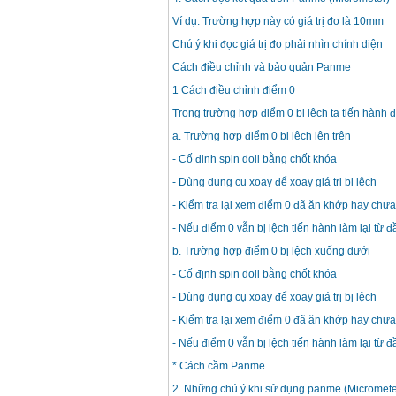
Máy khoan búa
Makita HP1630
Ví dụ: Trường hợp này có giá trị đo là 10mm
(16mm) 710W
Giá
:
1697000
VND
Chú ý khi đọc giá trị đo phải nhìn chính diện
Cách điều chỉnh và bảo quản Panme
Máy khoan Bosch
1 Cách điều chỉnh điểm 0
GSB 13RE (650W)
hộp giấy
Giá
:
1578000
VND
Trong trường hợp điểm 0 bị lệch ta tiến hành 
a. Trường hợp điểm 0 bị lệch lên trên
Máy khoan Bosch
-
Cố định spin doll bằng chốt khóa
GSB 550 (550W)
Giá
:
1132000
VND
- Dùng dụng cụ xoay để xoay giá trị bị lệch
- Kiểm tra lại xem điểm 0 đã ăn khớp hay chưa
- Nếu điểm 0 vẫn bị lệch tiến hành làm lại từ đ
Bảng giá máy khoan
Bosch 2024
b. Trường hợp điểm 0 bị lệch xuống dưới
Giá
:
884000
VND
- Cố định spin doll bằng chốt khóa
- Dùng dụng cụ xoay để xoay giá trị bị lệch
Máy khoan Bosch
GBH 2-24RE (790W)
- Kiểm tra lại xem điểm 0 đã ăn khớp hay chưa
Giá
:
3062000
VND
- Nếu điểm 0 vẫn bị lệch tiến hành làm lại từ đ
* Cách cầm Panme
2. Những chú ý khi sử dụng panme (Micromete