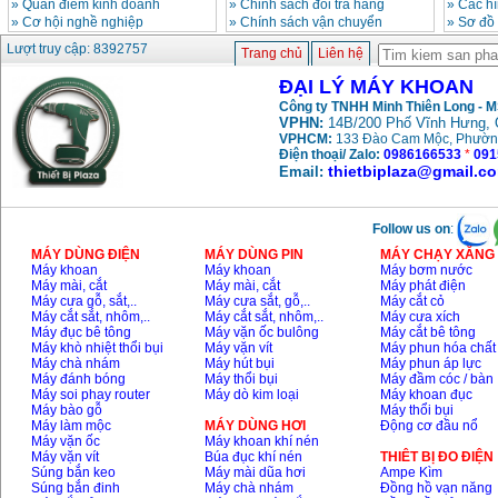
»
Quan điểm kinh doanh
»
Chinh sách đổi trả hàng
»
Các h
»
Cơ hội nghề nghiệp
»
Chính sách vận chuyển
»
Sơ đồ
Lượt truy cập: 8392757
Trang chủ
Liên hệ
ĐẠI LÝ MÁY KHOAN
Công ty TNHH Minh Thiên Long - 
VPHN:
14B/200 Phố Vĩnh Hưng, 
VPHCM:
133 Đào Cam Mộc, Phườn
Điện thoại/ Zalo:
0986166533
*
091
thietbiplaza@gmail.c
Email:
Follow us on
:
MÁY DÙNG ĐIỆN
MÁY DÙNG PIN
MÁY CHẠY XĂNG 
Máy khoan
Máy khoan
Máy bơm nước
Máy mài, cắt
Máy mài, cắt
Máy phát điện
Máy cưa gỗ, sắt,..
Máy cưa sắt, gỗ,..
Máy cắt cỏ
Máy cắt sắt, nhôm,..
Máy cắt sắt, nhôm,..
Máy cưa xích
Máy đục bê tông
Máy vặn ốc bulông
Máy cắt bê tông
Máy khò nhiệt thổi bụi
Máy vặn vít
Máy phun hóa chất
Máy chà nhám
Máy hút bụi
Máy phun áp lực
Máy đánh bóng
Máy thổi bụi
Máy đầm cóc / bàn
Máy soi phay router
Máy dò kim loại
Máy khoan đục
Máy bào gỗ
Máy thổi bụi
Máy làm mộc
MÁY DÙNG HƠI
Động cơ đầu nổ
Máy vặn ốc
Máy khoan khí nén
Máy vặn vít
Búa đục khí nén
THIÊT BỊ ĐO ĐIỆN
Súng bắn keo
Máy mài dũa hơi
Ampe Kìm
Súng bắn đinh
Máy chà nhám
Đồng hồ vạn năng