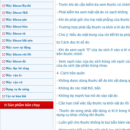
- Trước khi đo cần kiểm tra xem thước có chín
Máy khoan Ryobi
- Phải kiểm tra xem mặt vật đo có sạch không.
Máy khoan Skil
Máy khoan pin
- Khi đo phải giữ cho hai mặt phẳng của thước
Máy khoan bàn
- Trường hợp phải lấy thước ra khỏi vị trí đo 
Máy khoan từ
- Chú ý: Nếu đo mặt trong của chi tiết thì ta
Máy khoan khí nén
b) Cách đọc trị số đo:
Máy taro tự động
- Khi đo xem vạch "0" của du xích ở vào vị tr
trên thước chính
Máy khoan rút lõi
Máy khoan đá
- Xem vạch nào của du xích trùng với vạch củ
của du xích (tại phần trùng nhau
Máy đục bê tông
4. Cách bảo quản
Máy vặn ốc
- Không được dùng thước để đo khi vật đang q
Máy vặn vít
- Không đo các mặt thô, bẩn.
Dụng cụ đa năng
- Không ép mạnh hai mỏ đo vào vật đo.
Vật tư kim khí
- Cần hạn chế việc lấy thước ra khỏi vật đo rồi 
Sản phẩm bán chạy
- Thước đo xong phải đặt đúng vị trí ở trong
dụng cụ khác chồng lên thước.
- Luôn giữ cho thước không bị bụi bẩn bám vào