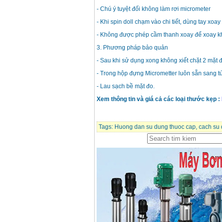
- Chú ý tuyệt đối không làm rơi micrometer
- Khi spin doll chạm vào chi tiết, dùng tay xoay
- Không được phép cầm thanh xoay để xoay 
3. Phương pháp bảo quản
- Sau khi sử dụng xong không xiết chặt 2 mặt
- Trong hộp đựng Micrometter luôn sẵn sang t
- Lau sạch bề mặt đo.
Xem thông tin và giá cả các loại thước k
ẹp :
Tags:
Huong dan su dung thuoc cap
,
cach su 