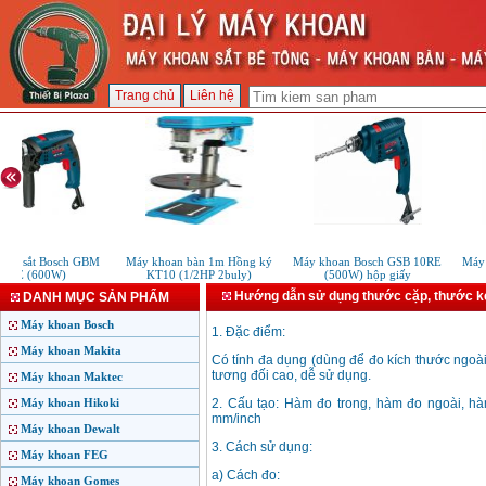
Trang chủ
Liên hệ
an sắt Bosch GBM
Máy khoan bàn 1m Hồng ký
Máy khoan Bosch GSB 10RE
Máy T
3RE (600W)
KT10 (1/2HP 2buly)
(500W) hộp giấy
Hướng dẫn sử dụng thước cặp, thước k
DANH MỤC SẢN PHẨM
Máy khoan Bosch
1. Đặc điểm:
Máy khoan Makita
Có tính đa dụng (dùng để đo kích thước ngoài,
tương đối cao, dễ sử dụng.
Máy khoan Maktec
Máy khoan Hikoki
2. Cấu tạo: Hàm đo trong, hàm đo ngoài, hà
mm/inch
Máy khoan Dewalt
3. Cách sử dụng:
Máy khoan FEG
a) Cách đo:
Máy khoan Gomes