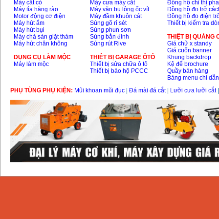
Máy cắt cỏ
Máy cưa máy cắt
Đồng hồ chỉ thị ph
Máy tỉa hàng rào
Máy vặn bu lông ốc vít
Đồng hồ đo trở các
Motor động cơ điện
Máy đầm khuôn cát
Đồng hồ đo điện tr
Máy hút ẩm
Súng gõ rỉ sét
Thiết bị kiểm tra d
Máy hút bụi
Súng phun sơn
Máy chà sàn giặt thảm
Súng bắn đinh
THIỆT BỊ QUẢNG
Máy hút chân không
Súng rút Rive
Giá chữ x standy
Giá cuốn banner
DỤNG CỤ LÀM MỘC
THIÊT BỊ GARAGE ÔTÔ
Khung backdrop
Máy làm mộc
Thiết bị sửa chữa ô tô
Kệ để brochure
Thiết bị bảo hộ PCCC
Quầy bán hàng
Bảng menu chỉ dẫ
PHỤ TÙNG PHỤ KIỆN:
Mũi khoan mũi đục
|
Đá mài đá cắt
|
Lưỡi cưa lưỡi cắt