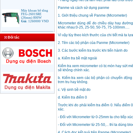
- Hàng ngày hết ca làm việc phải lau chùi thư
Panme và cách sử dụng panme
Máy khoan bê tông
FEG-2601SRE
1. Giới thiệu chung về Panme (Micrometer)
(26mm) 800W
Giá
:
1260000
VND
Micrometer dùng để đo chiều dày hay đường k
khác nhau:0-25, 25-50, 50-75, 75-100mm.....
Bảng giá mũi khoan
Vì vậy tùy theo kích thước của chi tiết mà ta l
Đối tác
rút lõi bê tông
Giá
:
330000
VND
2. Tên các bộ phận của Panme (Micrometer)
3. Các bước kiểm tra trước khi tiến hành đo
a. Kiểm tra bề mặt ngoài
Máy Khoan Bosch
GSB 16RE (750W)
Kiểm tra xem micrometer có bị mòn hay sứt mẻ 
valy nhựa
Giá
:
1788000
VND
sẽ không chính xác.
b. Kiểm tra xem các bộ phận có chuyển động 
trơn tru hay không.
Bộ máy khoan Bosch
GSB 13RE hộp nhựa
c. Vệ sinh bề mặt đo
100 chi tiết
Giá
:
1977000
VND
d. Kiểm tra điểm 0
Trước khi đo phải kiểm tra điểm 0. Nếu điểm 0
xác.
Máy khoan sắt Bosch
GBM 350 (350W)
Giá
:
1038000
VND
- Đối với Micrometer từ 0-25mm ta cho tiếp xúc
- Đối với Micremeter từ 25-50,... thì ta dùng 
4. Cách đọc kết quả trên Panme (Micrometer)