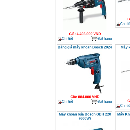
G
Chi tiế
Giá
:
4.408.000
VND
Chi tiết
Đặt hàng
Bảng giá máy khoan Bosch 2024
Máy 
Giá
:
884.000
VND
G
Chi tiết
Đặt hàng
Chi tiế
Máy khoan búa Bosch GBH 220
Máy Kh
(600W)