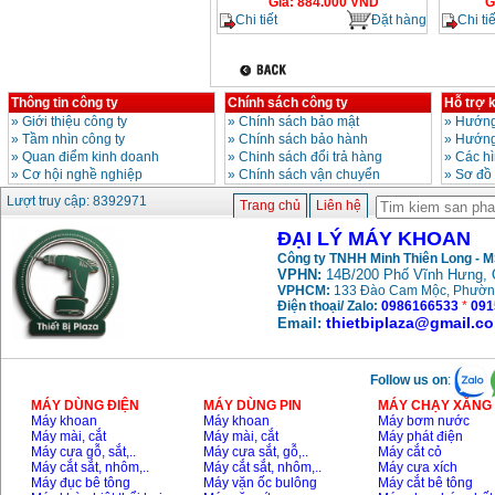
Giá
:
884.000
VND
G
Chi tiết
Đặt hàng
Chi tiế
Thông tin công ty
Chính sách công ty
Hỗ trợ 
»
Giới thiệu công ty
»
Chính sách bảo mật
»
Hướng
»
Tầm nhìn công ty
»
Chính sách bảo hành
»
Hướng
»
Quan điểm kinh doanh
»
Chinh sách đổi trả hàng
»
Các h
»
Cơ hội nghề nghiệp
»
Chính sách vận chuyển
»
Sơ đồ
Lượt truy cập: 8392971
Trang chủ
Liên hệ
ĐẠI LÝ MÁY KHOAN
Công ty TNHH Minh Thiên Long - 
VPHN:
14B/200 Phố Vĩnh Hưng, 
VPHCM:
133 Đào Cam Mộc, Phườn
Điện thoại/ Zalo:
0986166533
*
091
thietbiplaza@gmail.c
Email:
Follow us on
:
MÁY DÙNG ĐIỆN
MÁY DÙNG PIN
MÁY CHẠY XĂNG 
Máy khoan
Máy khoan
Máy bơm nước
Máy mài, cắt
Máy mài, cắt
Máy phát điện
Máy cưa gỗ, sắt,..
Máy cưa sắt, gỗ,..
Máy cắt cỏ
Máy cắt sắt, nhôm,..
Máy cắt sắt, nhôm,..
Máy cưa xích
Máy đục bê tông
Máy vặn ốc bulông
Máy cắt bê tông