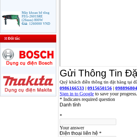
Máy khoan bê tông
FEG-2601SRE
(26mm) 800W
Giá
:
1260000
VND
Bảng giá mũi khoan
Đối tác
rút lõi bê tông
Giá
:
330000
VND
Máy Khoan Bosch
GSB 16RE (750W)
valy nhựa
Giá
:
1788000
VND
Bộ máy khoan Bosch
GSB 13RE hộp nhựa
100 chi tiết
Giá
:
1977000
VND
Máy khoan sắt Bosch
GBM 350 (350W)
Giá
:
1038000
VND