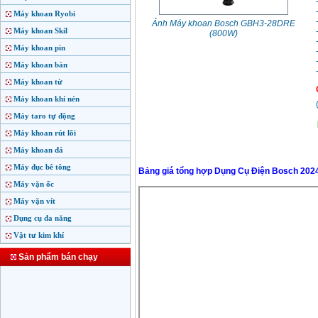
Máy khoan Ryobi
Ảnh Máy khoan Bosch GBH3-28DRE
Máy khoan Skil
(800W)
Máy khoan pin
Máy khoan bàn
Máy khoan từ
Máy khoan khí nén
Máy taro tự động
Máy khoan rút lõi
Máy khoan đá
Máy đục bê tông
Bảng giá tổng hợp Dụng Cụ Điện Bosch 202
Máy vặn ốc
Máy vặn vít
Dụng cụ đa năng
Vật tư kim khí
Sản phẩm bán chạy