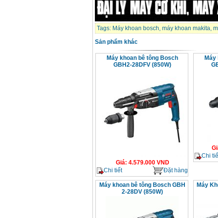
Tags:
Máy khoan bosch
,
máy khoan makita
,
m
Sản phẩm khác
Máy khoan bê tông Bosch
Máy 
GBH2-28DFV (850W)
GB
Gi
Chi tiế
Giá
:
4.579.000
VND
Chi tiết
Đặt hàng
Máy khoan bê tông Bosch GBH
Máy Kh
2-28DV (850W)