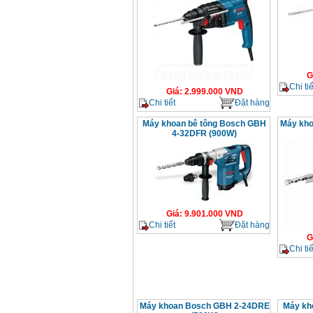
G
Chi tiế
Giá
:
2.999.000
VND
Chi tiết
Đặt hàng
Máy khoan bê tông Bosch GBH
Máy kh
4-32DFR (900W)
Giá
:
9.901.000
VND
Chi tiết
Đặt hàng
G
Chi tiế
Máy khoan Bosch GBH 2-24DRE
Máy kh