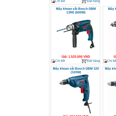
Chi tiết
Đặt hàng
Máy khoan sắt Bosch GBM
Máy 
13RE (600W)
Giá
:
1.525.000
VND
G
Chi tiết
Đặt hàng
Chi tiế
Máy khoan sắt Bosch GBM 320
Máy kh
(320W)