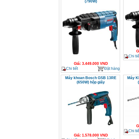
(790W)
G
Chi tiế
Giá
:
3.449.000
VND
Chi tiết
Đặt hàng
Máy khoan Bosch GSB 13RE
Máy K
(650W) hộp giấy
G
Chi tiế
Giá
:
1.578.000
VND