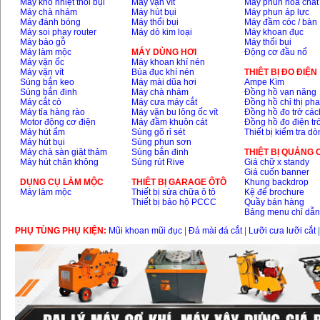
Máy khò nhiệt thổi bụi
Máy vặn vít
Máy phun hóa chất
Máy chà nhám
Máy hút bụi
Máy phun áp lực
Máy đánh bóng
Máy thổi bụi
Máy đầm cóc / bàn
Máy soi phay router
Máy dò kim loại
Máy khoan đục
Máy bào gỗ
Máy thổi bụi
Máy làm mộc
MÁY DÙNG HƠI
Động cơ đầu nổ
Máy vặn ốc
Máy khoan khí nén
Máy vặn vít
Búa đục khí nén
THIÊT BỊ ĐO ĐIỆN
Súng bắn keo
Máy mài dũa hơi
Ampe Kìm
Súng bắn đinh
Máy chà nhám
Đồng hồ vạn năng
Máy cắt cỏ
Máy cưa máy cắt
Đồng hồ chỉ thị ph
Máy tỉa hàng rào
Máy vặn bu lông ốc vít
Đồng hồ đo trở các
Motor động cơ điện
Máy đầm khuôn cát
Đồng hồ đo điện tr
Máy hút ẩm
Súng gõ rỉ sét
Thiết bị kiểm tra d
Máy hút bụi
Súng phun sơn
Máy chà sàn giặt thảm
Súng bắn đinh
THIỆT BỊ QUẢNG
Máy hút chân không
Súng rút Rive
Giá chữ x standy
Giá cuốn banner
DỤNG CỤ LÀM MỘC
THIÊT BỊ GARAGE ÔTÔ
Khung backdrop
Máy làm mộc
Thiết bị sửa chữa ô tô
Kệ để brochure
Thiết bị bảo hộ PCCC
Quầy bán hàng
Bảng menu chỉ dẫ
PHỤ TÙNG PHỤ KIỆN:
Mũi khoan mũi đục
|
Đá mài đá cắt
|
Lưỡi cưa lưỡi cắt