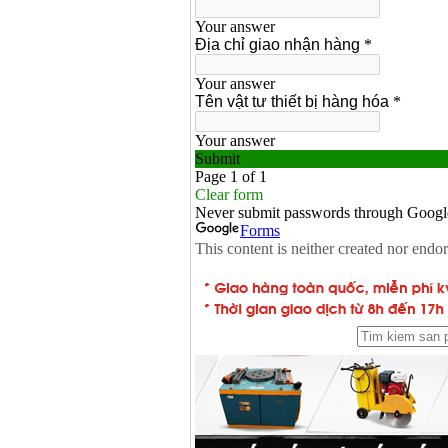
Máy khoan búa
Makita HP1630
(16mm) 710W
Giá
:
1697000
VND
Máy khoan Bosch
GSB 13RE (650W)
hộp giấy
Giá
:
1578000
VND
Máy khoan Bosch
GSB 550 (550W)
Giá
:
1132000
VND
Bảng giá máy khoan
Bosch 2024
Giá
:
884000
VND
Máy khoan Bosch
GBH 2-24RE (790W)
Giá
:
3062000
VND