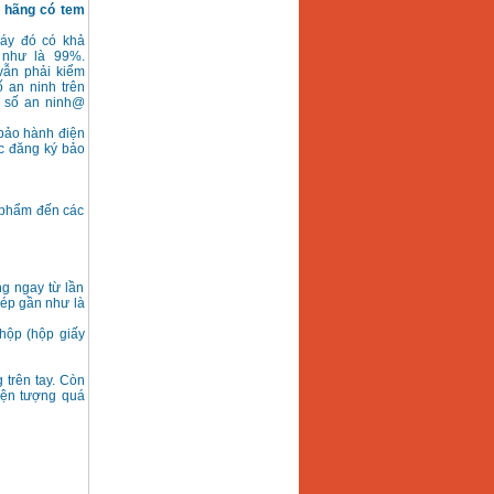
 hãng có tem
máy đó có khả
 như là 99%.
vẫn phải kiểm
 an ninh trên
ã số an ninh@
 bảo hành điện
ợc đăng ký bảo
 phẩm đến các
g ngay từ lần
hép gần như là
hộp (hộp giấy
 trên tay. Còn
iện tượng quá