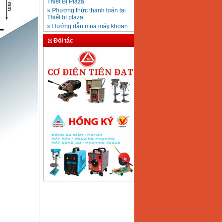
» Phương thức thanh toán tại
100 chi tiết
Giá
:
1977000
VND
Thiết bị plaza
» Hướng dẫn mua máy khoan
giá rẻ
Máy đục bê tông
» Thiết Bị Plaza – đại lý bán
Đối tác
Makita HM0810TA
máy khoan giá rẻ
(900W)
» Phân biệt máy khoan búa và
Giá
:
5750000
VND
máy khoan động lực
» Địa chỉ bán máy khoan cầm
tay tại Hà Nội
Máy đục bê tông
Hikoki H41SC
» Tuyển nhân viên kinh doanh
(17mm)
thiết bị, điện máy
Giá
:
5760000
VND
» Mua máy khoan Bosch
chính hãng ở đâu giá rẻ
» Hỏi mua máy khoan nào thì
tốt
» Đại lý bán máy khoan
Makita, máy khoan bê tông
Makita