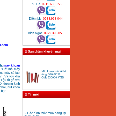
Thu Hà
: 0915.650.156
Diễm My
: 0988.968.044
Bích Ngọc
: 0979.398.051
l.com
Sản phẩm khuyến mại
ch,
máy khoan
Mũi khoan rút lõi bê
ng suất mà máy
tông D20-D350
ằng máy sẽ tạo
Giá
:
330000
VND
n. Và với khả
liệu từ gỗ với
với đường kính
phải, nút khóa
Bảng giá máy khoan
 bạn.
Bosch 2024
Tin mới
Giá
:
884000
VND
» Các hình thức mua hàng tại
Bộ máy khoan Bosch
Thiết Bị Plaza
GSB 13RE hộp nhựa