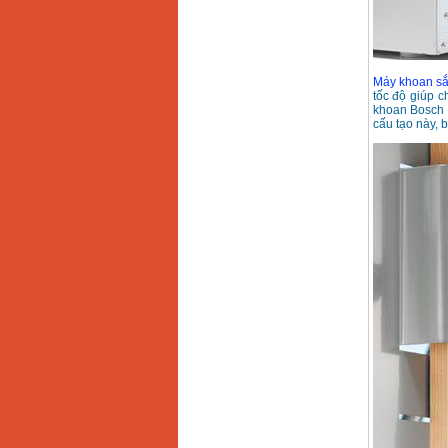
Máy khoan sắ
tốc độ giúp c
khoan Bosch c
cấu tạo này, b