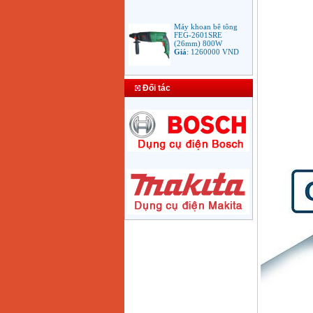
Máy khoan bê tông
FEG-2601SRE
(26mm) 800W
Giá
:
1260000
VND
Bảng giá mũi khoan
rút lõi bê tông
Đối tác
Giá
:
330000
VND
Máy Khoan Bosch
GSB 16RE (750W)
valy nhựa
Giá
:
1788000
VND
Bộ máy khoan Bosch
GSB 13RE hộp nhựa
100 chi tiết
Giá
:
1977000
VND
Máy khoan sắt Bosch
GBM 350 (350W)
Giá
:
1038000
VND