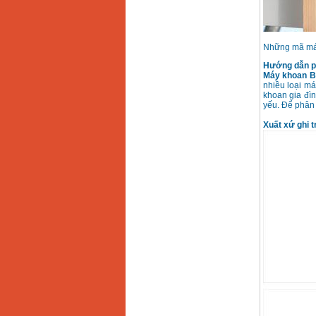
Những mã máy
Hướng dẫn ph
Máy khoan 
nhiều loại m
khoan gia đìn
yếu. Để phân 
Xuất xứ ghi t