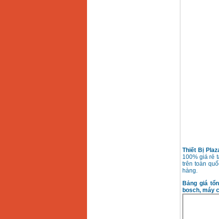
Thiết Bị Pla
100% giá rẻ t
trên toàn qu
hàng.
Bảng giá tổ
bosch, máy c