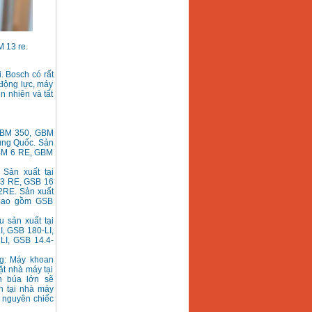
 13 re.
. Bosch có rất
động lực, máy
n nhiên và tất
GBM 350, GBM
rung Quốc. Sản
GBM 6 RE, GBM
 Sản xuất tại
13 RE, GSB 16
2RE. Sản xuất
 bao gồm GSB
u sản xuất tại
, GSB 180-LI,
LI, GSB 14.4-
ng: Máy khoan
t nhà máy tại
n búa lớn sẽ
n tại nhà máy
 nguyên chiếc