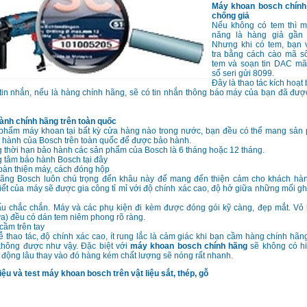
Máy khoan bosch chính
chống giả
Nếu không có tem thì 
năng là hàng giả gần
Nhưng khi có tem, bạn 
tra bằng cách cào mã số
tem và soạn tin DAC m
số seri gửi 8099.
Đây là thao tác kích hoạt
 tin nhắn, nếu là hàng chính hãng, sẽ có tin nhắn thông báo máy của bạn đã đư
ành chính hãng trên toàn quốc
phẩm máy khoan tại bất kỳ cửa hàng nào trong nước, bạn đều có thể mang sản
 hành của Bosch trên toàn quốc để được bảo hành.
 thời hạn bảo hành các sản phẩm của Bosch là 6 tháng hoặc 12 tháng.
 tâm bảo hành Bosch tại đây
oàn thiện máy, cách đóng hộp
ãng Bosch luôn chú trọng đến khâu này để mang đến thiện cảm cho khách hàn
tiết của máy sẽ được gia công tỉ mỉ với độ chính xác cao, độ hở giữa những mối g
ấu chắc chắn. Máy và các phụ kiện đi kèm được đóng gói kỹ càng, đẹp mắt. Vỏ 
a) đều có dán tem niêm phong rõ ràng.
cầm trên tay
 thao tác, độ chính xác cao, ít rung lắc là cảm giác khi bạn cầm hàng chính hãng
 không được như vậy. Đặc biệt với
máy khoan bosch chính hãng
sẽ không có h
 động lâu thay vào đó hàng kém chất lượng sẽ nóng rất nhanh.
iệu và test máy khoan bosch trên vật liệu sắt, thép, gỗ