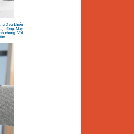
ăng điều khiển
hoạt động. Máy
anh chóng. Với
m.....