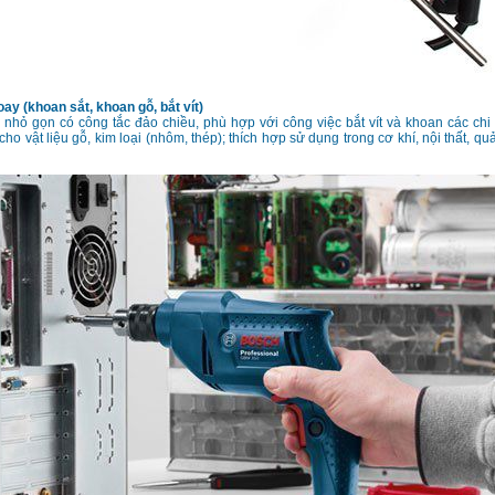
y (khoan sắt, khoan gỗ, bắt vít)
 nhỏ gọn có công tắc đảo chiều, phù hợp với công việc bắt vít và khoan các chi t
ho vật liệu gỗ, kim loại (nhôm, thép); thích hợp sử dụng trong cơ khí, nội thất, q