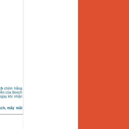
ch
chính hãng
uyền của Bosch
gay khi nhận
sch, máy mài