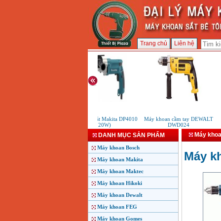
Trang chủ
Liên hệ
Máy khoan sắt Makita DP4010
Máy khoan cầm tay DEWALT
M
(720W)
DWD024
Máy khoa
DANH MỤC SẢN PHẨM
Máy khoan Bosch
Máy k
Máy khoan Makita
Máy khoan Maktec
Máy khoan Hikoki
Máy khoan Dewalt
Máy khoan FEG
Máy khoan Gomes