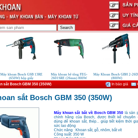
áy khoan Bosch GSB 13RE
Máy khoan bê tông FEG-
Máy Khoan Bosch GBH 2-26DE
(650W) hộp giấy
2601SRE (26mm) 800W
(800W)
n sắt Bosch GBM 350 (350W)
In báo giá
G
hoan sắt Bosch GBM 350 (350W)
Máy khoan sắt bắt vít Bosch GBM 350
là sản 
chính hãng của Bosch, được thiết kế chuyên
dùng để khoan sắt, thép... giúp tiết kiệm thời gi
sức lao động
Chức năng : Khoan sắt, gỗ, nhôm, bắt vít
Công suất: 350 W