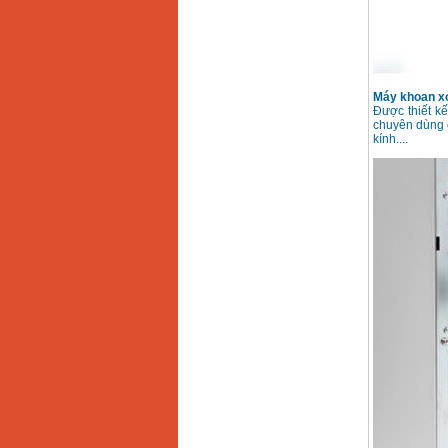
Máy khoan búa
Makita HP1630
(16mm) 710W
Giá
:
1697000
VND
Máy khoan Bosch
Máy khoan xoa
GSB 13RE (650W)
Được thiết kế
hộp giấy
chuyên dùng c
Giá
:
1578000
VND
kính....
Máy khoan Bosch
GSB 550 (550W)
Giá
:
1132000
VND
Bảng giá máy khoan
Bosch 2024
Giá
:
884000
VND
Máy khoan Bosch
GBH 2-24RE (790W)
Giá
:
3062000
VND