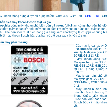
 khoan thông dụng được sử dụng nhiều : GBM 320- GBM 350 –
GBM 10 re
– GBM
ân biệt máy khoan Bosch thật và giả
Bosch
là dòng máy khoan phổ biến trên thị trường Việt Nam cũng như trên thế giới
áy gồm máy khoan cỡ nhỏ, máy khoan cầm tay, máy khoan dùng pin, máy khoan 
h... Thế nên, việc xuất hiện hàng giả hàng kém chất lượng là chuyện vô cùng hiể
biệt máy khoan Bosch thật, giả, bạn có thể dựa vào các yếu tố sau:
rên máy phải rõ ràng
- Các máy khoan xoay 
320 được sản xuất tại T
xuất tại Malaysia gồm 
10 RE, GBM 13 RE.
- Máy khoan động lực:
Malaysia bao gồm GSB 
RE, GSB 10RE, GSB 20-
tại PRC (Trung Quốc)
550 RE
- Máy khoan pin: chủ yế
Malaysia gồm GSB 120-LI
GSB 140-LI, GSB 1080-2
2-LI.
- Máy khoan búa/bê tô
búa nhỏ Bosch thường đặ
Trung Quốc. Máy khoa
được sản xuất hoàn toà
Bosch Đức và nhập khẩu
về.