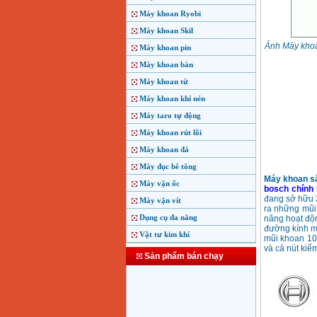
Máy khoan Ryobi
Máy khoan Skil
Ảnh Máy kho
Máy khoan pin
Máy khoan bàn
Máy khoan từ
Máy khoan khí nén
Máy taro tự động
Máy khoan rút lõi
Máy khoan đá
Máy đục bê tông
Máy khoan sắ
Máy vặn ốc
bosch chính
đang sở hữu 3
Máy vặn vít
ra những mũi
Dụng cụ đa năng
năng hoạt độn
đường kính m
Vật tư kim khí
mũi khoan 10m
và cả nút kiể
Sản phẩm bán chạy