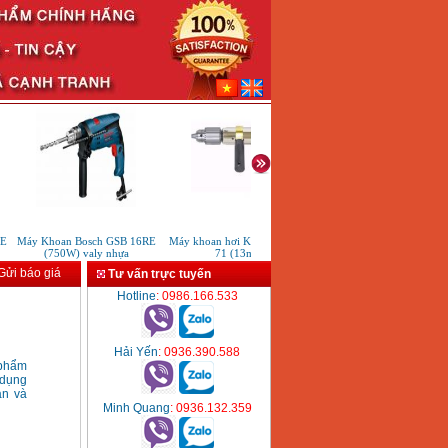
Máy Khoan Bosch GSB 16RE
Máy khoan hơi Kawasaki KPT-
Máy khoan sắt Bosch GB
(750W) valy nhựa
71 (13mm)
10RE (450W)
ửi báo giá
Tư vấn trực tuyến
Hotline
: 0986.166.533
Hải Yến
: 0936.390.588
phẩm
 dụng
an và
Minh Quang
: 0936.132.359