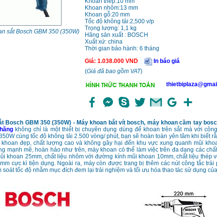
Khoan thép:10 mm
Khoan nhôm:13 mm
Khoan gỗ:20 mm
Tốc độ không tải:2,500 v/p
Trọng lượng: 1,1 kg
an sắt Bosch GBM 350 (350W)
Hãng sản xuất : BOSCH
Xuất xứ: china
Thời gian bảo hành: 6 tháng
Giá
:
1.038.000
VND
In báo giá
(
Giá đã bao gồm VAT
)
thietbiplaza@gmai
t Bosch GBM 350 (350W) - Máy khoan bắt vít bosch, máy khoan cầm tay bos
 hãng
không chỉ là một thiết bị chuyên dụng dùng để khoan trên sắt mà với cô
50W cùng tốc độ không tải 2.500 vòng/ phút, bạn sẽ hoàn toàn yên tâm khi biết r
 khoan đẹp, chất lượng cao và không gây hại đến khu vực xung quanh mũi khoa
g mạnh mẽ, hoàn hảo như trên, máy khoan có thể làm việc trên đa dạng các chất 
ũi khoan 25mm, chất liệu nhôm với đường kính mũi khoan 10mm, chất liệu thép 
m cực kì tiện dụng. Ngoài ra, máy còn được trang bị thêm các nút công tắc trái 
m soát tốc độ nhằm mục đích đem lại trải nghiệm và tối ưu hóa thao tác sử dụng của