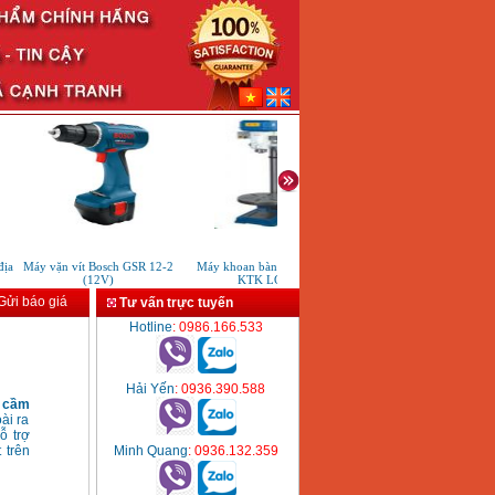
Máy vặn vít Bosch GSR 12-2
Máy khoan bàn bán tự động
Bảng giá máy khoan Bosch 
(12V)
KTK LG120
ửi báo giá
Tư vấn trực tuyến
Hotline
: 0986.166.533
Hải Yến
: 0936.390.588
 cầm
ài ra
ỗ trợ
Minh Quang
: 0936.132.359
 trên