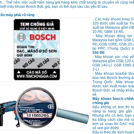
h... Thế nên, việc xuất hiện hàng giả hàng kém chất lượng là chuyện vô cùng hiể
biệt máy khoan Bosch thật, giả, bạn có thể dựa vào các yếu tố sau:
rên máy phải rõ ràng
- Các máy khoan xoay 
320 được sản xuất tại T
xuất tại Malaysia gồm 
10 RE, GBM 13 RE.
- Máy khoan động lực:
Malaysia bao gồm GSB 
RE, GSB 10RE, GSB 20-
tại PRC (Trung Quốc)
550 RE
- Máy khoan pin: chủ yế
Malaysia gồm GSB 120-LI
GSB 140-LI, GSB 1080-2
2-LI.
- Máy khoan búa/bê tô
búa nhỏ Bosch thường đặ
Trung Quốc. Máy khoa
được sản xuất hoàn toà
Bosch Đức và nhập khẩu
về.
Máy khoan bosch chính
chống giả
Nếu không có tem thì 
năng là hàng giả gần
Nhưng khi có tem, bạn 
tra bằng cách cào mã số
tem và soạn tin DAC m
số seri gửi 8099.
Đây là thao tác kích hoạt