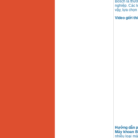
Bosch là thươ
nghiệp. Các l
vậy, lựa chọn
Video giới th
Hướng dẫn ph
Máy khoan 
nhiều loại m