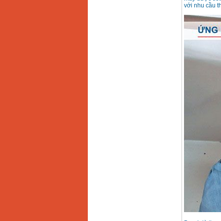
Máy khoan búa
với nhu cầu t
Makita HP1630
(16mm) 710W
Giá
:
1697000
VND
Máy khoan Bosch
GSB 13RE (650W)
hộp giấy
Giá
:
1578000
VND
Máy khoan Bosch
GSB 550 (550W)
Giá
:
1132000
VND
Bảng giá máy khoan
Bosch 2024
Giá
:
884000
VND
Máy khoan Bosch
GBH 2-24RE (790W)
Giá
:
3062000
VND