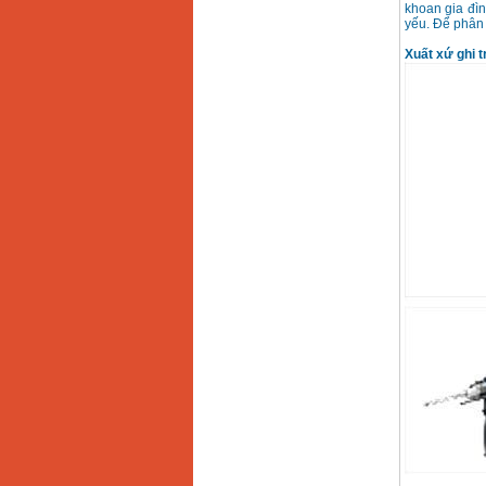
khoan gia đìn
yếu. Để phân 
Xuất xứ ghi t