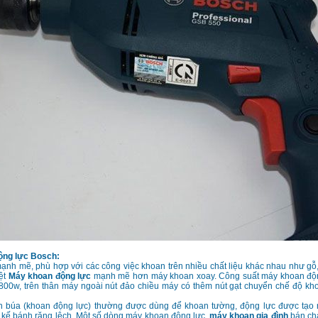
ộng lực Bosch:
ạnh mẽ, phù hợp với các công việc khoan trên nhiều chất liệu khác nhau như gỗ
iệt
Máy khoan động lực
mạnh mẽ hơn máy khoan xoay. Công suất máy khoan độ
800w, trên thân máy ngoài nút đảo chiều máy có thêm nút gạt chuyển chế độ kh
 búa (khoan động lực) thường được dùng để khoan tường, động lực được tạo r
 kế bánh răng lệch. Một số dòng máy khoan động lực,
máy khoan gia đình
bán ch