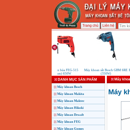
Trang chủ
Liên hệ
Máy khoan búa FEG-515
Máy khoan sắt Bosch GBM 6RE
Bộ
(13mm) 650W
(350W)
Máy khoa
DANH MỤC SẢN PHẨM
Máy khoan Bosch
Máy k
Máy khoan Makita
Máy khoan Maktec
Máy khoan Hikoki
Máy khoan Dewalt
Máy khoan FEG
Máy khoan Gomes