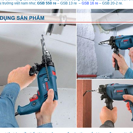
hị trường việt nam như;
GSB 550 re
– GSB 13 re –
GSB 16 re
– GSB 20-2 re.