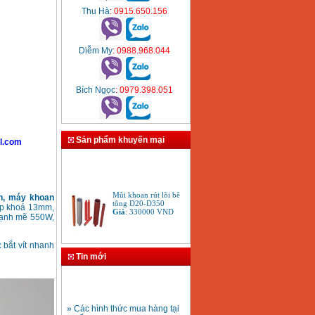
Thu Hà
: 0915.650.156
Diễm My
: 0988.968.044
Bích Ngọc
: 0979.398.051
Sản phẩm khuyến mại
l.com
Mũi khoan rút lõi bê
tông D20-D350
h, máy khoan
Giá
:
330000
VND
cặp khoá 13mm,
 mạnh mẽ 550W,
 bắt vít nhanh
Bảng giá máy khoan
Bosch 2024
Tin mới
Giá
:
884000
VND
» Các hình thức mua hàng tại
Bộ máy khoan Bosch
Thiết Bị Plaza
GSB 13RE hộp nhựa