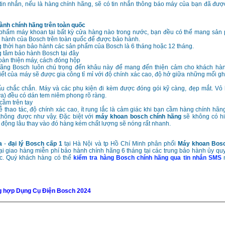
 tin nhắn, nếu là hàng chính hãng, sẽ có tin nhắn thông báo máy của bạn đã đư
ành chính hãng trên toàn quốc
phẩm máy khoan tại bất kỳ cửa hàng nào trong nước, bạn đều có thể mang sản
 hành của Bosch trên toàn quốc để được bảo hành.
 thời hạn bảo hành các sản phẩm của Bosch là 6 tháng hoặc 12 tháng.
 tâm bảo hành Bosch tại đây
oàn thiện máy, cách đóng hộp
ãng Bosch luôn chú trọng đến khâu này để mang đến thiện cảm cho khách hàn
tiết của máy sẽ được gia công tỉ mỉ với độ chính xác cao, độ hở giữa những mối g
ấu chắc chắn. Máy và các phụ kiện đi kèm được đóng gói kỹ càng, đẹp mắt. Vỏ 
a) đều có dán tem niêm phong rõ ràng.
cầm trên tay
 thao tác, độ chính xác cao, ít rung lắc là cảm giác khi bạn cầm hàng chính hãng
 không được như vậy. Đặc biệt với
máy khoan bosch chính hãng
sẽ không có h
 động lâu thay vào đó hàng kém chất lượng sẽ nóng rất nhanh.
za
-
đại lý Bosch cấp 1
tại Hà Nội và tp Hồ Chí Minh phân phối
Máy khoan Bos
ại giao hàng miễn phí bảo hành chính hãng 6 tháng tại các trung bảo hành ủy q
ốc. Quý khách hàng có thể
kiểm tra hàng Bosch chính hãng qua tin nhắn SMS
n
g hợp Dụng Cụ Điện Bosch 2024