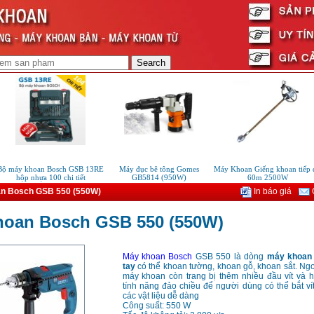
 máy khoan Bosch GSB 13RE
Máy đục bê tông Gomes
Máy Khoan Giếng khoan tiếp địa
hộp nhựa 100 chi tiết
GB5814 (950W)
60m 2500W
n Bosch GSB 550 (550W)
In báo giá
G
hoan Bosch GSB 550 (550W)
Máy khoan Bosch
GSB 550 là dòng
máy khoan
tay
có thể khoan tường, khoan gỗ, khoan sắt. Ngo
máy khoan còn trang bị thêm nhiều đầu vít và h
tính năng đảo chiều để người dùng có thể bắt vít
các vật liệu dễ dàng
Công suất: 550 W