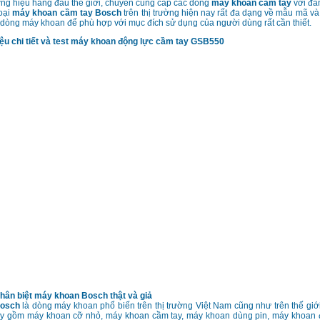
ng hiệu hàng đầu thế giới, chuyên cung cấp các dòng
máy khoan cầm tay
với đẳ
oại
máy khoan cầm tay Bosch
trên thị trường hiện nay rất đa dạng về mẫu mã và 
 dòng máy khoan để phù hợp với mục đích sử dụng của người dùng rất cần thiết.
iệu chi tiết và test máy khoan động lực cầm tay GSB550
ân biệt máy khoan Bosch thật và giả
Bosch
là dòng máy khoan phổ biến trên thị trường Việt Nam cũng như trên thế giới
áy gồm máy khoan cỡ nhỏ, máy khoan cầm tay, máy khoan dùng pin, máy khoan 