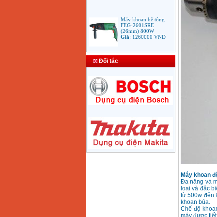
Máy khoan bê tông
FEG-2601SRE
(26mm) 800W
Giá
:
1260000
VND
Bảng giá mũi khoan
rút lõi bê tông
Đối tác
Giá
:
330000
VND
Máy Khoan Bosch
GSB 16RE (750W)
valy nhựa
Giá
:
1788000
VND
Bộ máy khoan Bosch
GSB 13RE hộp nhựa
100 chi tiết
Giá
:
1977000
VND
Máy khoan đ
Máy khoan sắt Bosch
Đa năng và m
GBM 350 (350W)
loại và đặc b
Giá
:
1038000
VND
từ 500w đến 
khoan búa.
Chế độ khoan
máy được tiết