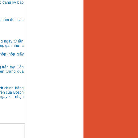
ợc đăng ký bảo
 phẩm đến các
g ngay từ lần
hép gần như là
hộp (hộp giấy
 trên tay. Còn
iện tượng quá
ch
chính hãng
uyền của Bosch
gay khi nhận