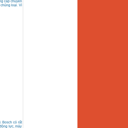
ng cấp chuyên
chủng loại. Vì
. Bosch có rất
động lực, máy