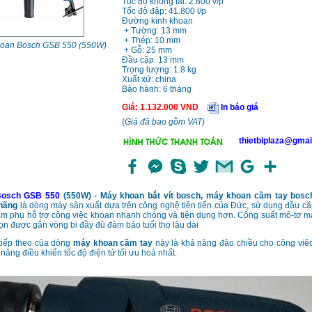
Tốc độ không tải: 2.800 v/p
Tốc độ đập: 41.800 l/p
Đường kính khoan
+ Tường: 13 mm
+ Thép: 10 mm
oan Bosch GSB 550 (550W)
+ Gỗ: 25 mm
Đầu cặp: 13 mm
Trọng lượng: 1.8 kg
Xuất xứ: china
Bảo hành: 6 tháng
Giá
:
1.132.000
VND
In báo giá
(
Giá đã bao gồm VAT
)
thietbiplaza@gmai
Bosch GSB 550
(550W) - Máy khoan bắt vít bosch, máy khoan cầm tay bosc
 hãng
là dòng máy sản xuất dựa trên công nghệ tiên tiến của Đức, sử dụng đầu 
cầm phụ hỗ trợ công việc khoan nhanh chóng và tiện dụng hơn. Công suất mô-tơ
gọn được gắn vòng bi đầy đủ đảm bảo tuổi thọ lâu dài
 tiếp theo của dòng
máy khoan cầm tay
này là khả năng đảo chiều cho công việc
năng điều khiển tốc độ điện tử tối ưu hoá nhất.