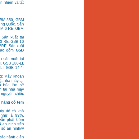
n nhiên và tất
GBM 350, GBM
rung Quốc. Sản
GBM 6 RE, GBM
 Sản xuất tại
13 RE, GSB 16
2RE. Sản xuất
 bao gồm
GSB
u sản xuất tại
, GSB 180-LI,
LI, GSB 14.4-
ng: Máy khoan
t nhà máy tại
n búa lớn sẽ
n tại nhà máy
 nguyên chiếc
 hãng có tem
máy đó có khả
 như là 99%.
vẫn phải kiểm
 an ninh trên
ã số an ninh@
 bảo hành điện