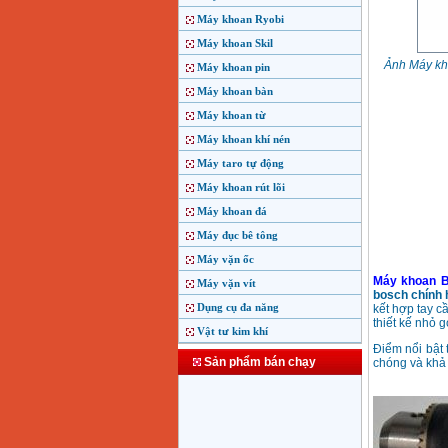
Máy khoan Ryobi
Máy khoan Skil
Ảnh Máy kh
Máy khoan pin
Máy khoan bàn
Máy khoan từ
Máy khoan khí nén
Máy taro tự động
Máy khoan rút lõi
Máy khoan đá
Máy đục bê tông
Máy vặn ốc
Máy khoan 
Máy vặn vít
bosch chính
Dụng cụ đa năng
kết hợp tay 
thiết kế nhỏ 
Vật tư kim khí
Điểm nổi bật
Sản phẩm bán chạy
chóng và khả 