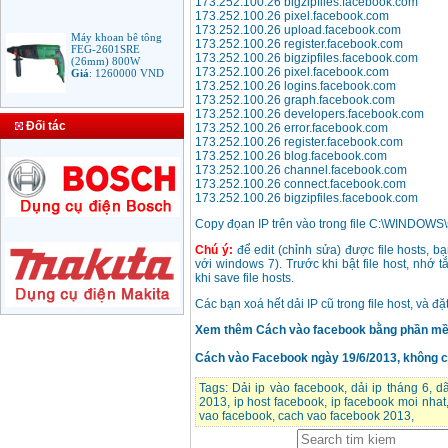
173.252.100.26 bigzipfiles.facebook.com
173.252.100.26 pixel.facebook.com
173.252.100.26 upload.facebook.com
Máy khoan bê tông
173.252.100.26 register.facebook.com
FEG-2601SRE
(26mm) 800W
173.252.100.26 bigzipfiles.facebook.com
Giá
:
1260000
VND
173.252.100.26 pixel.facebook.com
173.252.100.26 logins.facebook.com
173.252.100.26 graph.facebook.com
173.252.100.26 developers.facebook.com
Bảng giá mũi khoan
Đối tác
173.252.100.26 error.facebook.com
rút lõi bê tông
Giá
:
330000
VND
173.252.100.26 register.facebook.com
173.252.100.26 blog.facebook.com
173.252.100.26 channel.facebook.com
173.252.100.26 connect.facebook.com
173.252.100.26 bigzipfiles.facebook.com
Máy Khoan Bosch
GSB 16RE (750W)
Copy đọan IP trên vào trong file C:\WINDOWS\
valy nhựa
Giá
:
1788000
VND
Chú ý:
để edit (chỉnh sửa) được file hosts, b
với windows 7). Trước khi bật file host, nhớ 
khi save file hosts.
Bộ máy khoan Bosch
GSB 13RE hộp nhựa
Các bạn xoá hết dải IP cũ trong file host, và đ
100 chi tiết
Giá
:
1977000
VND
Xem thêm Cách vào facebook bằng phần mề
Cách vào Facebook ngày 19/6/2013, không cầ
Máy khoan sắt Bosch
GBM 350 (350W)
Tags:
Dải ip vào facebook
,
dải ip tháng 6
,
dã
Giá
:
1038000
VND
2013
,
ip host facebook
,
ip facebook moi nhat
vao facebook
,
cach vao facebook 2013
,