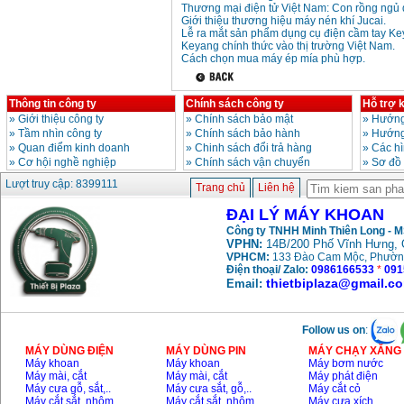
Thương mại điện tử Việt Nam: Con rồng ngủ 
Giới thiệu thương hiệu máy nén khí Jucai.
Lễ ra mắt sản phẩm dụng cụ điện cầm tay Ke
Keyang chính thức vào thị trường Việt Nam.
Cách chọn mua máy ép mía phù hợp.
Thông tin công ty
Chính sách công ty
Hỗ trợ 
»
Giới thiệu công ty
»
Chính sách bảo mật
»
Hướng
»
Tầm nhìn công ty
»
Chính sách bảo hành
»
Hướng
»
Quan điểm kinh doanh
»
Chinh sách đổi trả hàng
»
Các h
»
Cơ hội nghề nghiệp
»
Chính sách vận chuyển
»
Sơ đồ
Lượt truy cập: 8399111
Trang chủ
Liên hệ
ĐẠI LÝ MÁY KHOAN
Công ty TNHH Minh Thiên Long - 
VPHN:
14B/200 Phố Vĩnh Hưng, 
VPHCM:
133 Đào Cam Mộc, Phườn
Điện thoại/ Zalo:
0986166533
*
091
thietbiplaza@gmail.c
Email:
Follow us on
:
MÁY DÙNG ĐIỆN
MÁY DÙNG PIN
MÁY CHẠY XĂNG 
Máy khoan
Máy khoan
Máy bơm nước
Máy mài, cắt
Máy mài, cắt
Máy phát điện
Máy cưa gỗ, sắt,..
Máy cưa sắt, gỗ,..
Máy cắt cỏ
Máy cắt sắt, nhôm,..
Máy cắt sắt, nhôm,..
Máy cưa xích