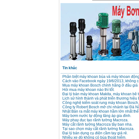
Máy khoan búa
Makita HP1630
(16mm) 710W
Giá
:
1697000
VND
Máy khoan Bosch
GSB 13RE (650W)
hộp giấy
Giá
:
1578000
VND
Máy khoan Bosch
GSB 550 (550W)
Giá
:
1132000
VND
Tin khác
Phân biệt máy khoan búa và máy khoan động
Cách vào Facebook ngày 19/6/2013, không 
Bảng giá máy khoan
Mua máy khoan Bosch chính hãng ở đâu giá 
Bosch 2024
Giá
:
884000
VND
Hỏi mua máy khoan nào thì tốt.
Đại lý bán máy khoan Makita, máy khoan bê t
Lịch sử hình thành và phát triển thương hiệu
Công nghệ kiểm soát rung máy khoan Bosch.
Công ty Robert Bosch mở chi nhánh tại Đà N
Máy khoan Bosch
Nhật Bản ra mắt máy khoan hầm lớn nhất thế 
GBH 2-24RE (790W)
Máy bơm nước tự động tăng áp gia đình.
Giá
:
3062000
VND
Máy phay đục tạo rãnh tường Macroza.
Máy cắt rãnh tường Macroza tây ban nha.
Tại sao chọn máy cắt rãnh tường Macroza.
Đại lý bán dụng cụ điện cầm tay giá rẻ.
Nhiều xe đò không có búa thoát hiểm.