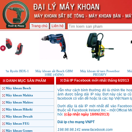
Trang chủ
Liên hệ
vít Pin Ryobi BDX-1
Máy khoan sắt Bosch GBM
Máy khoan từ taro Powerbor
Máy
10RE (450W)
PB35RFV
Dải IP Facebook mới nhất tháng 6/2013
DANH MỤC SẢN PHẨM
Máy khoan Bosch
Vẫn như cách bình thường đó là chỉnh file ho
ảnh được bằng dải IP này. Đợt này các ip cũ
Máy khoan Makita
facebook có vấn đề hoặc là các Isp Việt Nam l
Máy khoan Maktec
Dưới đây là dải IP mới nhất để vào Faceboo
Máy khoan Hikoki
thuộc về Facebook Ireland Inc – một Official 
hỏi:
(cập nhật ngày 18/06/2013)
Máy khoan Dewalt
Dải ip cho mạng VNPT
Máy khoan FEG
198.98.98.141 www.facebook.com
Máy khoan Gomes