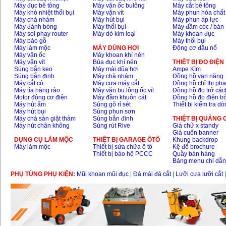
Máy đục bê tông
Máy vặn ốc bulông
Máy cắt bê tông
Máy khò nhiệt thổi bụi
Máy vặn vít
Máy phun hóa chất
Máy chà nhám
Máy hút bụi
Máy phun áp lực
Máy đánh bóng
Máy thổi bụi
Máy đầm cóc / bàn
Máy soi phay router
Máy dò kim loại
Máy khoan đục
Máy bào gỗ
Máy thổi bụi
Máy làm mộc
MÁY DÙNG HƠI
Động cơ đầu nổ
Máy vặn ốc
Máy khoan khí nén
Máy vặn vít
Búa đục khí nén
THIÊT BỊ ĐO ĐIỆN
Súng bắn keo
Máy mài dũa hơi
Ampe Kìm
Súng bắn đinh
Máy chà nhám
Đồng hồ vạn năng
Máy cắt cỏ
Máy cưa máy cắt
Đồng hồ chỉ thị ph
Máy tỉa hàng rào
Máy vặn bu lông ốc vít
Đồng hồ đo trở các
Motor động cơ điện
Máy đầm khuôn cát
Đồng hồ đo điện tr
Máy hút ẩm
Súng gõ rỉ sét
Thiết bị kiểm tra d
Máy hút bụi
Súng phun sơn
Máy chà sàn giặt thảm
Súng bắn đinh
THIỆT BỊ QUẢNG
Máy hút chân không
Súng rút Rive
Giá chữ x standy
Giá cuốn banner
DỤNG CỤ LÀM MỘC
THIÊT BỊ GARAGE ÔTÔ
Khung backdrop
Máy làm mộc
Thiết bị sửa chữa ô tô
Kệ để brochure
Thiết bị bảo hộ PCCC
Quầy bán hàng
Bảng menu chỉ dẫ
PHỤ TÙNG PHỤ KIỆN:
Mũi khoan mũi đục
|
Đá mài đá cắt
|
Lưỡi cưa lưỡi cắt