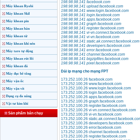
198.98.98.141 facebook.com
Máy khoan Ryobi
198.98.98.141 upload.facebook.com
198.98.98.141 www.login.facebook.com
Máy khoan Skil
198.98.98.141 login.facebook.com
198.98.98.141 apps.facebook.com
Máy khoan pin
198.98.98.141 graph.facebook.com
198.98.98.141 register.facebook.com
Máy khoan bàn
198.98.98.141 vi-vn.connect.facebook.com
Máy khoan từ
198.98.98.141 vi-vn.facebook.com
198.98.98.141 static.ak.connect.facebook.com
Máy khoan khí nén
198.98.98.141 developers.facebook.com
198.98.98.141 error.facebook.com
Máy taro tự động
198.98.98.141 channel.facebook.com
Máy khoan rút lõi
198.98.98.141 bigzipfiles.facebook.com
198.98.98.141 pixel.facebook.com
Máy khoan đá
Dải ip mạng cho mạng FPT
Máy đục bê tông
173.252.100.26 facebook.com
Máy vặn ốc
173.252.100.26 www.facebook.com
173.252.100.26 www.login.facebook.com
Máy vặn vít
173.252.100.26 login.facebook.com
Dụng cụ đa năng
173.252.100.26 apps.facebook.com
173.252.100.26 graph.facebook.com
Vật tư kim khí
173.252.100.26 register.facebook.com
173.252.100.26 vi-vn.connect.facebook.com
Sản phẩm bán chạy
173.252.100.26 vi-vn.facebook.com
173.252.100.26 static.ak.connect.facebook.co
173.252.100.26 developers.facebook.com
173.252.100.26 error.facebook.com
173.252.100.26 channel.facebook.com
173.252.100.26 register.facebook.com