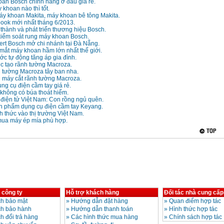
an Bosch chính hãng ở đâu giá rẻ.
khoan nào thì tốt.
áy khoan Makita, máy khoan bê tông Makita.
ook mới nhất tháng 6/2013.
 thành và phát triển thương hiệu Bosch.
iểm soát rung máy khoan Bosch.
ert Bosch mở chi nhánh tại Đà Nẵng.
mắt máy khoan hầm lớn nhất thế giới.
c tự động tăng áp gia đình.
c tạo rãnh tường Macroza.
h tường Macroza tây ban nha.
n máy cắt rãnh tường Macroza.
ụng cụ điện cầm tay giá rẻ.
không có búa thoát hiểm.
điện tử Việt Nam: Con rồng ngủ quên.
ản phẩm dụng cụ điện cầm tay Keyang.
 thức vào thị trường Việt Nam.
ua máy ép mía phù hợp.
 công ty
Hỗ trợ khách hàng
Đối tác nhà cung cấp
h bảo mật
»
Hướng dẫn đặt hàng
»
Quan điểm hợp tác
ch bảo hành
»
Hướng dẫn thanh toán
»
Hình thức hợp tác
h đổi trả hàng
»
Các hình thức mua hàng
»
Chính sách hợp tác