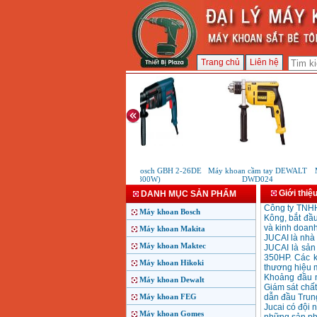
Trang chủ
Liên hệ
Máy Khoan Bosch GBH 2-26DE
Máy khoan cầm tay DEWALT
M
(800W)
DWD024
Giới thiệ
DANH MỤC SẢN PHẨM
Công ty TNHH
Máy khoan Bosch
Kông, bắt đầu
và kinh doanh
Máy khoan Makita
JUCAI là nhà
Máy khoan Maktec
JUCAI là sản
350HP. Các k
Máy khoan Hikoki
thương hiệu m
Khoảng đầu n
Máy khoan Dewalt
Giám sát chất
Máy khoan FEG
dẫn đầu Trun
Jucai có đội 
Máy khoan Gomes