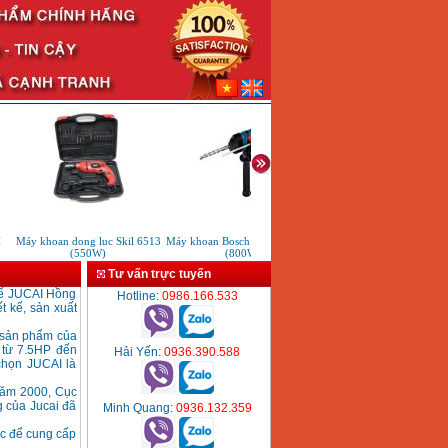
Máy khoan dong luc Skil 6513
Máy khoan Bosch GBH3-28DRE
Máy khoan Bosch GSB 1
(550W)
(800W)
(500W) hộp giấy
Tư vấn trực tuyến
tế JUCAI Hồng
Hotline
: 0986.166.533
t kế, sản xuất
 sản phẩm của
s từ 7.5HP đến
Hải Yến
: 0936.390.588
chọn JUCAI là
Năm 2000, Cục
g của Jucai đã
Minh Quang
: 0936.132.359
ực để cung cấp