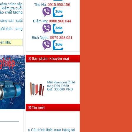
hiêm chỉnh tập
Thu Hà
: 0915.650.156
 kiểm tra cuối
vào chất lượng
 năng sản xuất
Diễm My
: 0988.968.044
uất khẩu sang
Bích Ngọc
: 0979.398.051
én khí
,
Sản phẩm khuyến mại
Mũi khoan rút lõi bê
tông D20-D350
Giá
:
330000
VND
Bảng giá máy khoan
Tin mới
Bosch 2024
Giá
:
884000
VND
» Các hình thức mua hàng tại
Bộ máy khoan Bosch