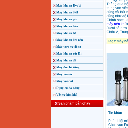
những sản phẩ
Thông qua hệ 
Máy khoan Ryobi
trung vào việ
cùng và thử n
Máy khoan Skil
cũng như độ 
Máy khoan pin
Chính sách ki
máy nén khí
t
Máy khoan bàn
Jucai có hơn
Châu Á, Trun
Máy khoan từ
Máy khoan khí nén
Tags:
máy né
Máy taro tự động
Máy khoan rút lõi
Máy khoan đá
Máy đục bê tông
Máy vặn ốc
Máy vặn vít
Dụng cụ đa năng
Vật tư kim khí
Sản phẩm bán chạy
Tin khác
Phân biệt m
Cách vào Fa