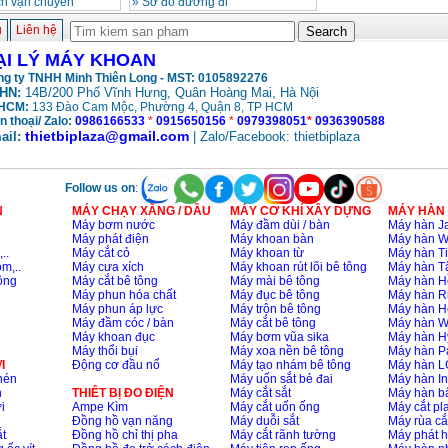
ch vận chuyển
»
Sơ đồ đường đi
ủ
Liên hệ
ẠI LÝ MÁY KHOAN
g ty TNHH Minh Thiên Long - MST: 0105892276
HN:
14B/200 Phố Vĩnh Hưng, Quân Hoàng Mai, Hà Nội
HCM:
133 Đào Cam Mộc, Phường 4, Quận 8, TP HCM
n thoại/ Zalo:
0986166533
*
0915650156
*
0979398051
*
0936390588
thietbiplaza@gmail.com
ail:
| Zalo/Facebook: thietbiplaza
Follow us on
:
N
MÁY CHẠY XĂNG / DẦU
MÁY CƠ KHÍ XÂY DỰNG
MÁY HÀN
Máy bơm nước
Máy đầm dùi / bàn
Máy hàn Ja
Máy phát điện
Máy khoan bàn
Máy hàn 
..
Máy cắt cỏ
Máy khoan từ
Máy hàn Ti
m,..
Máy cưa xích
Máy khoan rút lõi bê tông
Máy hàn T
ông
Máy cắt bê tông
Máy mài bê tông
Máy hàn H
Máy phun hóa chất
Máy đục bê tông
Máy hàn R
Máy phun áp lực
Máy trộn bê tông
Máy hàn H
Máy đầm cóc / bàn
Máy cắt bê tông
Máy hàn 
Máy khoan đục
Máy bơm vũa sika
Máy hàn H
Máy thổi bụi
Máy xoa nền bê tông
Máy hàn P
I
Động cơ đầu nổ
Máy tạo nhám bê tông
Máy hàn L
nén
Máy uốn sắt bẻ đai
Máy hàn I
n
THIÊT BỊ ĐO ĐIỆN
Máy cắt sắt
Máy hàn 
i
Ampe Kìm
Máy cắt uốn ống
Máy cắt p
Đồng hồ vạn năng
Máy duỗi sắt
Máy rùa cắ
t
Đồng hồ chỉ thị pha
Máy cắt rãnh tường
Máy phát 