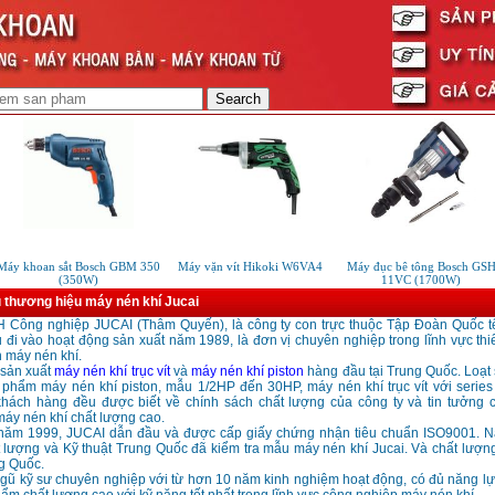
áy khoan sắt Bosch GBM 350
Máy vặn vít Hikoki W6VA4
Máy đục bê tông Bosch GSH
(350W)
11VC (1700W)
u thương hiệu máy nén khí Jucai
 Công nghiệp JUCAI (Thâm Quyến), là công ty con trực thuộc Tập Đoàn Quốc 
 đi vào hoạt động sản xuất năm 1989, là đơn vị chuyên nghiệp trong lĩnh vực thiế
 máy nén khí.
 sản xuất
máy nén khí trục vít
và
máy nén khí piston
hàng đầu tại Trung Quốc. Loạt
 phẩm máy nén khí piston, mẫu 1/2HP đến 30HP, máy nén khí trục vít với serie
hách hàng đều được biết về chính sách chất lượng của công ty và tin tưởng 
áy nén khí chất lượng cao.
ăm 1999, JUCAI dẫn đầu và được cấp giấy chứng nhận tiêu chuẩn ISO9001. 
 lượng và Kỹ thuật Trung Quốc đã kiểm tra mẫu máy nén khí Jucai. Và chất lượn
g Quốc.
ngũ kỹ sư chuyên nghiệp với từ hơn 10 năm kinh nghiệm hoạt động, có đủ năng l