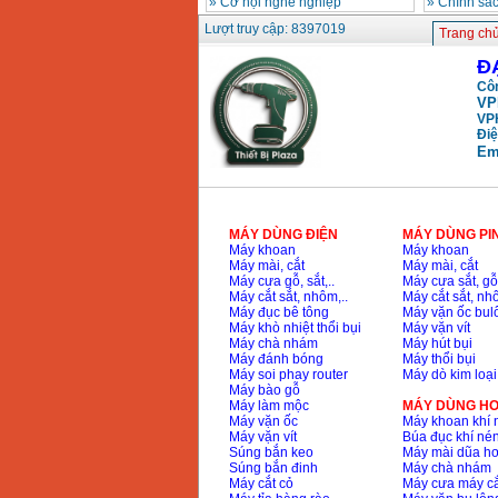
»
Cơ hội nghề nghiệp
»
Chính sá
Máy khoan búa
Makita HP1630
Lượt truy cập: 8397019
Trang ch
(16mm) 710W
Giá
:
1697000
VND
Đ
Côn
VP
Máy khoan Bosch
VP
GSB 13RE (650W)
hộp giấy
Điệ
Giá
:
1578000
VND
Em
Máy khoan Bosch
GSB 550 (550W)
Giá
:
1132000
VND
MÁY DÙNG ĐIỆN
MÁY DÙNG PI
Máy khoan
Máy khoan
Máy mài, cắt
Máy mài, cắt
Máy cưa gỗ, sắt,..
Máy cưa sắt, gỗ,
Bảng giá máy khoan
Máy cắt sắt, nhôm,..
Máy cắt sắt, nhô
Bosch 2024
Máy đục bê tông
Máy vặn ốc bul
Giá
:
884000
VND
Máy khò nhiệt thổi bụi
Máy vặn vít
Máy chà nhám
Máy hút bụi
Máy đánh bóng
Máy thổi bụi
Máy soi phay router
Máy dò kim loại
Máy bào gỗ
Máy khoan Bosch
GBH 2-24RE (790W)
Máy làm mộc
MÁY DÙNG HƠ
Giá
:
3062000
VND
Máy vặn ốc
Máy khoan khí 
Máy vặn vít
Búa đục khí né
Súng bắn keo
Máy mài dũa hơ
Súng bắn đinh
Máy chà nhám
Máy cắt cỏ
Máy cưa máy cắ