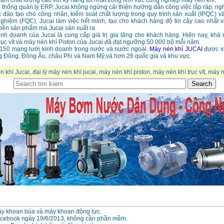
m chất lượng cao với kỹ năng tốt nhất trong lĩnh vực công nghiệp máy nén khí.
thống quản lý ERP, Jucai không ngừng cải thiện hướng dẫn công việc lắp ráp, ng
c đào tạo cho công nhân, kiểm soát chất lượng trong quy trình sản xuất (IPQC) và
ghiệm (FQC). Jucai làm việc hết mình, tạo cho khách hàng độ tin cậy cao nhất 
bền sản phẩm mà Jucai sản xuất ra.
nh doanh của Jucai là cung cấp giá trị gia tăng cho khách hàng. Hiện nay, khả
rục vít và máy nén khí Piston của Jucai đã đạt ngưỡng 50.000 bộ mỗi năm.
 150 mạng lưới kinh doanh trong nước và nước ngoài.
Máy nén khí JUCAI
được x
g Đông, Đông Âu, châu Phi và Nam Mỹ,và hơn 26 quốc gia và khu vực.
n khí Jucai
,
đại lý máy nén khí jucai
,
máy nén khí piston
,
máy nén khí trục vít
,
máy n
áy khoan búa và máy khoan động lực.
cebook ngày 19/6/2013, không cần phần mềm.