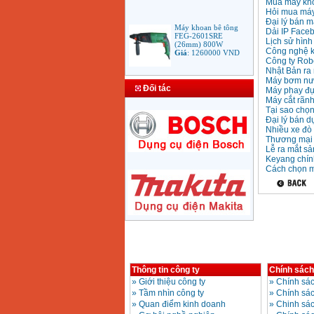
Mua máy kho
Hỏi mua máy 
Đại lý bán m
Máy khoan bê tông
Dải IP Faceb
FEG-2601SRE
(26mm) 800W
Lịch sử hình
Giá
:
1260000
VND
Công nghệ k
Công ty Rob
Nhật Bản ra 
Máy bơm nướ
Bảng giá mũi khoan
Đối tác
Máy phay đụ
rút lõi bê tông
Máy cắt rãn
Giá
:
330000
VND
Tại sao chọ
Đại lý bán d
Nhiều xe đò 
Thương mại 
Máy Khoan Bosch
Lễ ra mắt s
GSB 16RE (750W)
Keyang chính
valy nhựa
Giá
:
1788000
VND
Cách chọn m
Bộ máy khoan Bosch
GSB 13RE hộp nhựa
100 chi tiết
Giá
:
1977000
VND
Máy khoan sắt Bosch
Thông tin công ty
Chính sách
GBM 350 (350W)
Giá
:
1038000
VND
»
Giới thiệu công ty
»
Chính sác
»
Tầm nhìn công ty
»
Chính sá
»
Quan điểm kinh doanh
»
Chinh sác