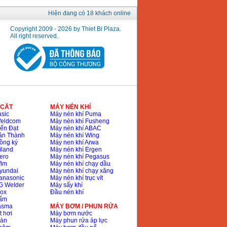
Hiện đang có 18 khách online
Copyright 2009 - 2026 by Thiet Bi Plaza.
All right reserved.
 CẮT
MÁY NÉN KHÍ
sic
Máy nén khí Puma
Weldcom
Máy nén khí Fusheng
ến Đạt
Máy nén khí ABAC
ân Thành
Máy nén khí Wing
ồng ký
Máy nen khí Arwa
iland
Máy nén khí Ergen
ero
Máy nén khí Pegasus
Wim
Máy nén khí chạy dầu
yundai
Máy nén khí chạy xăng
anasonic
Máy nén khí trục vít
G Welder
Máy sấy khí
nox
Đầu nén khí
bấm
lasma
MÁY BƠM / PHUN RỬA
t hơi
Máy bơm nước
hàn
Máy phun rửa áp lực