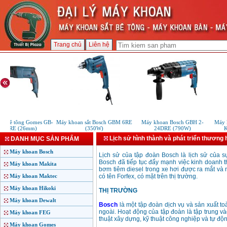
Trang chủ
Liên hệ
 bê tông Gomes GB-
Máy khoan sắt Bosch GBM 6RE
Máy khoan Bosch GBH 2-
Máy k
1SRE (26mm)
(350W)
24DRE (790W)
KD
Lịch sử hình thành và phát triển thương
DANH MỤC SẢN PHẨM
Máy khoan Bosch
Lịch sử của tập đoàn Bosch là lịch sử của s
Bosch đã tiếp tục đẩy mạnh việc kinh doanh 
Máy khoan Makita
bơm tiêm diesel trong xe hơi được ra mắt và
Máy khoan Maktec
có tên Forfex, có mặt trên thị trường.
Máy khoan Hikoki
THỊ TRƯỜNG
Máy khoan Dewalt
Bosch
là một tập đoàn dịch vụ và sản xuất to
ngoài. Hoạt động của tập đoàn là tập trung v
Máy khoan FEG
thuật xây dựng, kỹ thuật công nghiệp và tự độn
Máy khoan Gomes