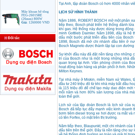
Tại Anh, tập đoàn Bosch có hơn 4000 nhân viê
Máy khoan bê tông
LỊCH SỬ HÌNH THÀNH
FEG-2601SRE
(26mm) 800W
Giá
:
1260000
VND
Năm 1886, ROBERT BOSCH mở một phân xưởng 
tiếp theo, Bosch phát triển hệ thống đánh l
khí gas. Hệ thống này được dùng trong động 
minh Gottlieb Daimler. Năm 1898, đây là hệ 
Bảng giá mũi khoan
dấu một bước phát triển đầu tiên của Bosc
Đối tác
rút lõi bê tông
1898, Bosch đã mở chi nhánh đầu tiên ở nướ
Giá
:
330000
VND
Bosch Magneto được thành lập tại con đường Ox
Sự khởi đầu này đã đặt nền tảng cho những ch
trí của Bosch như là một trong những nhà đầ
Máy Khoan Bosch
quan trọng tại Anh. Văn phòng chính của B
GSB 16RE (750W)
hoạt động bán hàng và phân phối ở Anh. Những
valy nhựa
Milton Keynes.
Giá
:
1788000
VND
Tại nhà máy ở Miskin, miền Nam xứ Wales, t
đầu tư 240 triệu đô từ khi nhà máy bắt đầu h
Bộ máy khoan Bosch
là 115 triệu đô để chế tạo máy dao điện mới
GSB 13RE hộp nhựa
mỗi năm và hơn 80% sản lượng của nhà máy
100 chi tiết
toàn thế giới.
Giá
:
1977000
VND
Lịch sử của tập đoàn Bosch là lịch sử của s
Bosch đã tiếp tục đẩy mạnh việc kinh doanh 
Máy khoan sắt Bosch
bơm tiêm diesel trong xe hơi được ra mắt và 
GBM 350 (350W)
có tên Forfex, có mặt trên thị trường.
Giá
:
1038000
VND
Năm tiếp theo, Blaupunkt, một chi nhánh của 
đấu tiên trên thế giới. Đây là nền tảng cho s
về hệ thống định hướng an toàn và giải trí tron