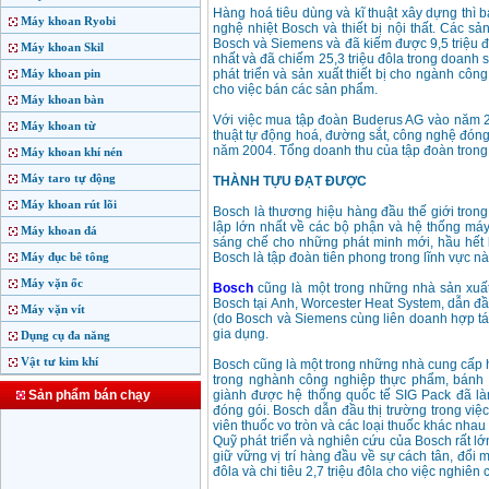
Hàng hoá tiêu dùng và kĩ thuật xây dựng thì
Máy khoan Ryobi
nghệ nhiệt Bosch và thiết bị nội thất. Các sả
Bosch và Siemens và đã kiếm được 9,5 triệu đ
Máy khoan Skil
nhất và đã chiếm 25,3 triệu đôla trong doanh
Máy khoan pin
phát triển và sản xuất thiết bị cho ngành côn
cho việc bán các sản phẩm.
Máy khoan bàn
Với việc mua tập đoàn Buderus AG vào năm 20
Máy khoan từ
thuật tự động hoá, đường sắt, công nghệ đóng 
năm 2004. Tổng doanh thu của tập đoàn trong 
Máy khoan khí nén
Máy taro tự động
THÀNH TỰU ĐẠT ĐƯỢC
Máy khoan rút lõi
Bosch là thương hiệu hàng đầu thế giới trong
lập lớn nhất về các bộ phận và hệ thống má
Máy khoan đá
sáng chế cho những phát minh mới, hầu hết 
Máy đục bê tông
Bosch là tập đoàn tiên phong trong lĩnh vực nà
Máy vặn ốc
Bosch
cũng là một trong những nhà sản xuấ
Bosch tại Anh, Worcester Heat System, dẫn đ
Máy vặn vít
(do Bosch và Siemens cùng liên doanh hợp tác)
gia dụng.
Dụng cụ đa năng
Vật tư kim khí
Bosch cũng là một trong những nhà cung cấp 
trong nghành công nghiệp thực phẩm, bánh
Sản phẩm bán chạy
giành được hệ thống quốc tế SIG Pack đã l
đóng gói. Bosch dẫn đầu thị trường trong vi
viên thuốc vo tròn và các loại thuốc khác nhau
Quỹ phát triển và nghiên cứu của Bosch rất l
giữ vững vị trí hàng đầu về sự cách tân, đổi
đôla và chi tiêu 2,7 triệu đôla cho việc nghiên