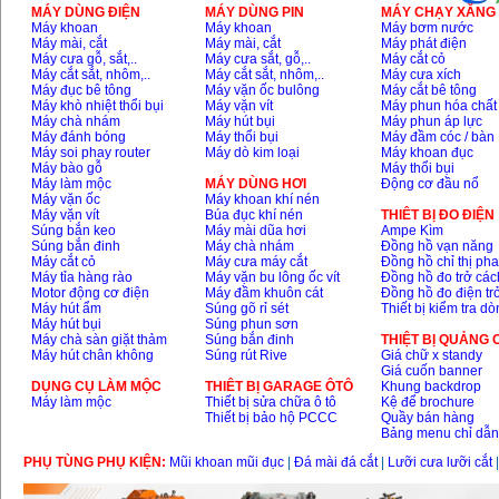
MÁY DÙNG ĐIỆN
MÁY DÙNG PIN
MÁY CHẠY XĂNG 
Máy khoan
Máy khoan
Máy bơm nước
Máy mài, cắt
Máy mài, cắt
Máy phát điện
Máy cưa gỗ, sắt,..
Máy cưa sắt, gỗ,..
Máy cắt cỏ
Máy cắt sắt, nhôm,..
Máy cắt sắt, nhôm,..
Máy cưa xích
Máy đục bê tông
Máy vặn ốc bulông
Máy cắt bê tông
Máy khò nhiệt thổi bụi
Máy vặn vít
Máy phun hóa chất
Máy chà nhám
Máy hút bụi
Máy phun áp lực
Máy đánh bóng
Máy thổi bụi
Máy đầm cóc / bàn
Máy soi phay router
Máy dò kim loại
Máy khoan đục
Máy bào gỗ
Máy thổi bụi
Máy làm mộc
MÁY DÙNG HƠI
Động cơ đầu nổ
Máy vặn ốc
Máy khoan khí nén
Máy vặn vít
Búa đục khí nén
THIÊT BỊ ĐO ĐIỆN
Súng bắn keo
Máy mài dũa hơi
Ampe Kìm
Súng bắn đinh
Máy chà nhám
Đồng hồ vạn năng
Máy cắt cỏ
Máy cưa máy cắt
Đồng hồ chỉ thị ph
Máy tỉa hàng rào
Máy vặn bu lông ốc vít
Đồng hồ đo trở các
Motor động cơ điện
Máy đầm khuôn cát
Đồng hồ đo điện tr
Máy hút ẩm
Súng gõ rỉ sét
Thiết bị kiểm tra d
Máy hút bụi
Súng phun sơn
Máy chà sàn giặt thảm
Súng bắn đinh
THIỆT BỊ QUẢNG
Máy hút chân không
Súng rút Rive
Giá chữ x standy
Giá cuốn banner
DỤNG CỤ LÀM MỘC
THIÊT BỊ GARAGE ÔTÔ
Khung backdrop
Máy làm mộc
Thiết bị sửa chữa ô tô
Kệ để brochure
Thiết bị bảo hộ PCCC
Quầy bán hàng
Bảng menu chỉ dẫ
PHỤ TÙNG PHỤ KIỆN:
Mũi khoan mũi đục
|
Đá mài đá cắt
|
Lưỡi cưa lưỡi cắt