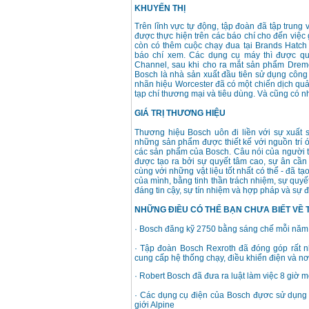
KHUYẾN THỊ
Trên lĩnh vực tự động, tập đoàn đã tập trung
được thực hiện trên các báo chí cho đến việc 
còn có thêm cuộc chạy đua tại Brands Hatch
báo chí xem. Các dụng cụ máy thì được qu
Channel, sau khi cho ra mắt sản phẩm Dremel
Bosch là nhà sản xuất đầu tiên sử dụng công
nhãn hiệu Worcester đã có một chiến dịch qu
tạp chí thương mại và tiêu dùng. Và cũng có n
GIÁ TRỊ THƯƠNG HIỆU
Thương hiệu Bosch uôn đi liền với sự xuất s
những sản phẩm được thiết kế với nguồn trí óc
các sản phẩm của Bosch. Câu nói của người th
được tạo ra bởi sự quyết tâm cao, sự ân cần 
cùng với những vật liệu tốt nhất có thể - đã tạo
của mình, bằng tinh thần trách nhiệm, sự quyế
đáng tin cậy, sự tín nhiệm và hợp pháp và sự 
NHỮNG ĐIỀU CÓ THỂ BẠN CHƯA BIẾT VỀ
· Bosch đăng kỹ 2750 bằng sáng chế mỗi năm 
· Tập đoàn Bosch Rexroth đã đóng góp rất n
cung cấp hệ thống chạy, điều khiển điện và nơ
· Robert Bosch đã đưa ra luật làm việc 8 giờ 
· Các dụng cụ điện của Bosch đựơc sử dụng đ
giới Alpine