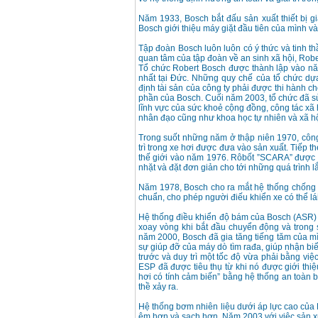
Máy khoan búa
Makita HP1630
Năm 1933, Bosch bắt đấu sản xuất thiết bị g
(16mm) 710W
Bosch giới thiệu máy giặt đầu tiên của mình v
Giá
:
1697000
VND
Tập đoàn Bosch luôn luôn có ý thức và tinh t
quan tâm của tập đoàn về an sinh xã hội, Robet
Máy khoan Bosch
Tổ chức Robert Bosch được thành lập vào nă
GSB 13RE (650W)
nhất tại Đức. Những quy chế của tổ chức dựa
hộp giấy
định tài sản của công ty phải được thi hành c
Giá
:
1578000
VND
phần của Bosch. Cuối năm 2003, tổ chức đã sử 
lĩnh vực của sức khoẻ cộng đồng, công tác xã h
nhân đạo cũng như khoa học tự nhiên và xã hộ
Máy khoan Bosch
GSB 550 (550W)
Trong suốt những năm ở thập niên 1970, công
Giá
:
1132000
VND
trì trong xe hơi được đưa vào sản xuất. Tiếp th
thế giới vào năm 1976. Rôbốt ”SCARA” được b
nhặt và đặt đơn giản cho tới những quá trình l
Bảng giá máy khoan
Năm 1978, Bosch cho ra mắt hệ thống chống k
Bosch 2024
chuẩn, cho phép người điếu khiển xe có thể lá
Giá
:
884000
VND
Hệ thống điều khiển độ bám của Bosch (ASR) 
xoay vòng khi bắt đầu chuyển động và trong s
năm 2000, Bosch đã gia tăng tiếng tăm của mì
Máy khoan Bosch
sự giúp đỡ của máy dò tìm rađa, giúp nhận biế
GBH 2-24RE (790W)
trước và duy trì một tốc độ vừa phải bằng việ
Giá
:
3062000
VND
ESP đã được tiêu thụ từ khi nó được giới thi
hơi có tính cảm biến” bằng hệ thống an toàn 
thề xảy ra.
Hệ thống bơm nhiên liệu dưới áp lực cao của
êm hơn và sạch hơn. Năm 2003,với việc sản xu