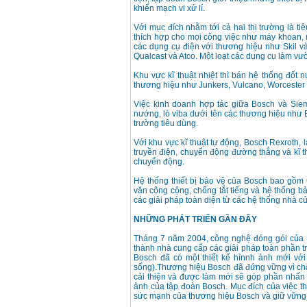
khiển mạch vi xử lí.
Với mục đích nhằm tới cả hai thị trường là 
thích hợp cho mọi công việc như máy khoan, 
các dụng cụ điện với thương hiệu như Skil 
Qualcast và Atco. Một loạt các dụng cụ làm vườn
Khu vực kĩ thuật nhiệt thì bán hệ thống đốt 
thương hiệu như Junkers, Vulcano, Worceste
Việc kinh doanh hợp tác giữa Bosch và Siem
nướng, lò viba dưới tên các thương hiệu như
trường tiêu dùng.
Với khu vực kĩ thuật tự động, Bosch Rexroth, l
truyền điện, chuyển động đường thẳng và kĩ th
chuyển động.
Hệ thống thiết bị bảo vệ của Bosch bao gồm
văn công cộng, chống tắt tiếng và hệ thống b
các giải pháp toàn diện từ các hệ thống nhà c
NHỮNG PHÁT TRIỂN GẦN ĐÂY
Tháng 7 năm 2004, công nghệ đóng gói của B
thành nhà cung cấp các giải pháp toàn phần tr
Bosch đã có một thiết kế hìnnh ảnh mới với 
sống).Thương hiệu Bosch đã đứng vững vì chất 
cải thiện và được làm mới sẽ góp phần nhấn 
ảnh của tập đoàn Bosch. Mục đích của việc th
sức mạnh của thương hiệu Bosch và giữ vững t