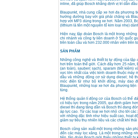
inline, đã giúp Bosch khẳng định vị trí dẫn đầu 
Blaupunkt, nhà cung cấp xe hơi đa phương tiệ
hướng đường bay với giá phải chăng và Blaupu
hợp với MP3 dùng trong xe hơi. Năm 2003, Bosc
(lithium là tên một nguyên tố kim loại nhẹ) dà
Hiện nay, tập đoàn Bosch là một trong những
chi nhánh và công ty liên doanh ở 50 quốc g
trên toàn cầu và hơn 232.000 nhân viên trên to
SẢN PHẨM
Những công nghệ và thiết bị tự động của tập 
hơi trên toàn thế giới. Cách đây hơn 25 năm, 
(an toàn), sauber( sạch), sparam (tiết kiệm) 
vực lớn nhất của việc kinh doanh thuộc máy
dầu và những động cơ sử dụng diesel; hệ t
móc điện tử như bộ khởi động, máy dao đi
Blaupunkt, những loại xe hơi đa phương tiện
tùng.
Hệ thống quản lí động cơ của Bosch có thể đáp
có hiệu lực trong năm 2005, qui định giảm hơn
diesel thì đang tăng dần và Bosch thì đang đ
áp lực cao. Từ các loại xe hơi nhỏ cho tới cá
với những đặc tính như hiệu suất cao, hoạt 
giảm sự tiêu thụ nhiên liệu và các chất khí thả
Bosch cũng sản xuất một trong những sản phẩ
đến các máy lọc xăng. Là một trong những nh
tiện, tập đoàn Bosch giới thiệu những thiết bị