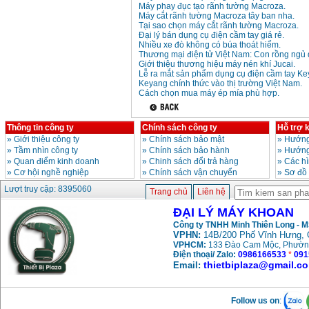
Máy phay đục tạo rãnh tường Macroza.
Máy cắt rãnh tường Macroza tây ban nha.
Tại sao chọn máy cắt rãnh tường Macroza.
Đại lý bán dụng cụ điện cầm tay giá rẻ.
Nhiều xe đò không có búa thoát hiểm.
Thương mại điện tử Việt Nam: Con rồng ngủ 
Giới thiệu thương hiệu máy nén khí Jucai.
Lễ ra mắt sản phẩm dụng cụ điện cầm tay Ke
Keyang chính thức vào thị trường Việt Nam.
Cách chọn mua máy ép mía phù hợp.
Thông tin công ty
Chính sách công ty
Hỗ trợ 
»
Giới thiệu công ty
»
Chính sách bảo mật
»
Hướng
»
Tầm nhìn công ty
»
Chính sách bảo hành
»
Hướng
»
Quan điểm kinh doanh
»
Chinh sách đổi trả hàng
»
Các h
»
Cơ hội nghề nghiệp
»
Chính sách vận chuyển
»
Sơ đồ
Lượt truy cập: 8395060
Trang chủ
Liên hệ
ĐẠI LÝ MÁY KHOAN
Công ty TNHH Minh Thiên Long - 
VPHN:
14B/200 Phố Vĩnh Hưng, 
VPHCM:
133 Đào Cam Mộc, Phườn
Điện thoại/ Zalo:
0986166533
*
091
thietbiplaza@gmail.c
Email:
Follow us on
: