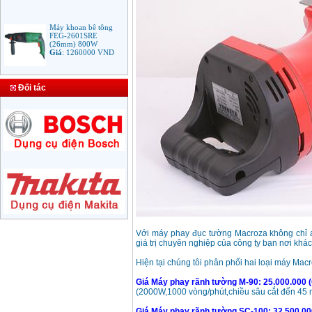
Máy khoan bê tông
FEG-2601SRE
(26mm) 800W
Giá
:
1260000
VND
Bảng giá mũi khoan
Đối tác
rút lõi bê tông
Giá
:
330000
VND
Máy Khoan Bosch
GSB 16RE (750W)
valy nhựa
Giá
:
1788000
VND
Bộ máy khoan Bosch
GSB 13RE hộp nhựa
100 chi tiết
Giá
:
1977000
VND
Với máy phay đục tường Macroza không chỉ a
giá trị chuyên nghiệp của công ty bạn nơi khá
Máy khoan sắt Bosch
Hiện tại chúng tôi phân phối hai loại máy Mac
GBM 350 (350W)
Giá
:
1038000
VND
Giá Máy phay rãnh tường M-90: 25.000.000
(2000W,1000 vòng/phút,chiều sâu cắt đến 4
Giá Máy phay rãnh tường SC-100: 32.500.0