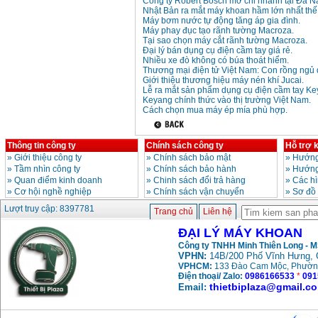
Công ty Robert Bosch mở chi nhánh tại Đà N
Nhật Bản ra mắt máy khoan hầm lớn nhất thế 
Máy bơm nước tự động tăng áp gia đình.
Máy phay đục tạo rãnh tường Macroza.
Tại sao chọn máy cắt rãnh tường Macroza.
Đại lý bán dụng cụ điện cầm tay giá rẻ.
Nhiều xe đò không có búa thoát hiểm.
Thương mại điện tử Việt Nam: Con rồng ngủ 
Giới thiệu thương hiệu máy nén khí Jucai.
Lễ ra mắt sản phẩm dụng cụ điện cầm tay Ke
Keyang chính thức vào thị trường Việt Nam.
Cách chọn mua máy ép mía phù hợp.
Thông tin công ty
Chính sách công ty
Hỗ trợ 
»
Giới thiệu công ty
»
Chính sách bảo mật
»
Hướng
»
Tầm nhìn công ty
»
Chính sách bảo hành
»
Hướng
»
Quan điểm kinh doanh
»
Chinh sách đổi trả hàng
»
Các h
»
Cơ hội nghề nghiệp
»
Chính sách vận chuyển
»
Sơ đồ
Lượt truy cập: 8397781
Trang chủ
Liên hệ
ĐẠI LÝ MÁY KHOAN
Công ty TNHH Minh Thiên Long - 
VPHN:
14B/200 Phố Vĩnh Hưng, 
VPHCM:
133 Đào Cam Mộc, Phườn
Điện thoại/ Zalo:
0986166533
*
091
thietbiplaza@gmail.c
Email: