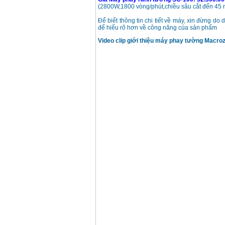
Máy khoan búa
(2800W,1800 vòng/phút,chiều sâu cắt đến 4
Makita HP1630
(16mm) 710W
Để biết thông tin chi tiết về máy, xin đừng do d
Giá
:
1697000
VND
để hiểu rõ hơn về công năng của sản phẩm
Video clip giới thiệu máy phay tường Macro
Máy khoan Bosch
GSB 13RE (650W)
hộp giấy
Giá
:
1578000
VND
Máy khoan Bosch
GSB 550 (550W)
Giá
:
1132000
VND
Bảng giá máy khoan
Bosch 2024
Giá
:
884000
VND
Máy khoan Bosch
GBH 2-24RE (790W)
Giá
:
3062000
VND