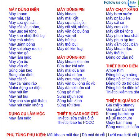
Follow us on
:
MÁY DÙNG ĐIỆN
MÁY DÙNG PIN
MÁY CHẠY XĂNG 
Máy khoan
Máy khoan
Máy bơm nước
Máy mài, cắt
Máy mài, cắt
Máy phát điện
Máy cưa gỗ, sắt,..
Máy cưa sắt, gỗ,..
Máy cắt cỏ
Máy cắt sắt, nhôm,..
Máy cắt sắt, nhôm,..
Máy cưa xích
Máy đục bê tông
Máy vặn ốc bulông
Máy cắt bê tông
Máy khò nhiệt thổi bụi
Máy vặn vít
Máy phun hóa chất
Máy chà nhám
Máy hút bụi
Máy phun áp lực
Máy đánh bóng
Máy thổi bụi
Máy đầm cóc / bàn
Máy soi phay router
Máy dò kim loại
Máy khoan đục
Máy bào gỗ
Máy thổi bụi
Máy làm mộc
MÁY DÙNG HƠI
Động cơ đầu nổ
Máy vặn ốc
Máy khoan khí nén
Máy vặn vít
Búa đục khí nén
THIÊT BỊ ĐO ĐIỆN
Súng bắn keo
Máy mài dũa hơi
Ampe Kìm
Súng bắn đinh
Máy chà nhám
Đồng hồ vạn năng
Máy cắt cỏ
Máy cưa máy cắt
Đồng hồ chỉ thị ph
Máy tỉa hàng rào
Máy vặn bu lông ốc vít
Đồng hồ đo trở các
Motor động cơ điện
Máy đầm khuôn cát
Đồng hồ đo điện tr
Máy hút ẩm
Súng gõ rỉ sét
Thiết bị kiểm tra d
Máy hút bụi
Súng phun sơn
Máy chà sàn giặt thảm
Súng bắn đinh
THIỆT BỊ QUẢNG
Máy hút chân không
Súng rút Rive
Giá chữ x standy
Giá cuốn banner
DỤNG CỤ LÀM MỘC
THIÊT BỊ GARAGE ÔTÔ
Khung backdrop
Máy làm mộc
Thiết bị sửa chữa ô tô
Kệ để brochure
Thiết bị bảo hộ PCCC
Quầy bán hàng
Bảng menu chỉ dẫ
PHỤ TÙNG PHỤ KIỆN:
Mũi khoan mũi đục
|
Đá mài đá cắt
|
Lưỡi cưa lưỡi cắt