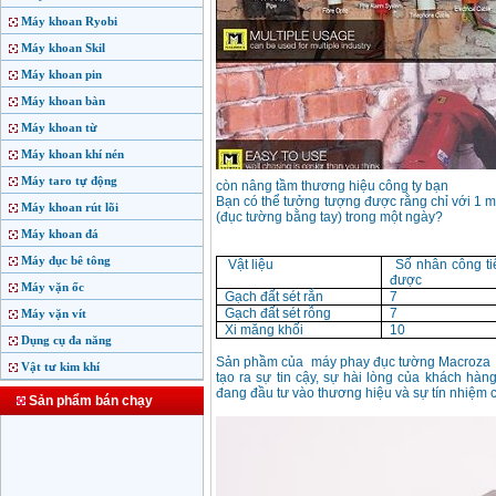
Máy khoan Ryobi
Máy khoan Skil
Máy khoan pin
Máy khoan bàn
Máy khoan từ
Máy khoan khí nén
Máy taro tự động
còn nâng tầm thương hiệu công ty bạn
Bạn có thể tưởng tượng được rằng chỉ với 1 m
Máy khoan rút lõi
(đục tường bằng tay) trong một ngày?
Máy khoan đá
Máy đục bê tông
Vật liệu
Số nhân công tiê
được
Máy vặn ốc
Gạch đất sét rắn
7
Gạch đất sét rỗng
7
Máy vặn vít
Xi măng khối
10
Dụng cụ đa năng
Sản phầm của máy phay đục tường Macroza kh
Vật tư kim khí
tạo ra sự tin cậy, sự hài lòng của khách hà
đang đầu tư vào thương hiệu và sự tín nhiệm 
Sản phẩm bán chạy